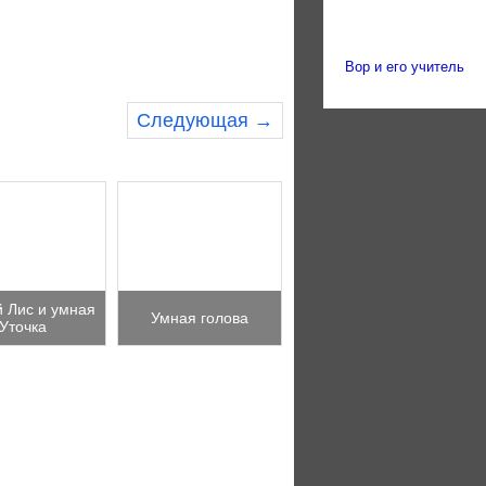
Вор и его учитель
Следующая →
 Лис и умная
Умная голова
Уточка