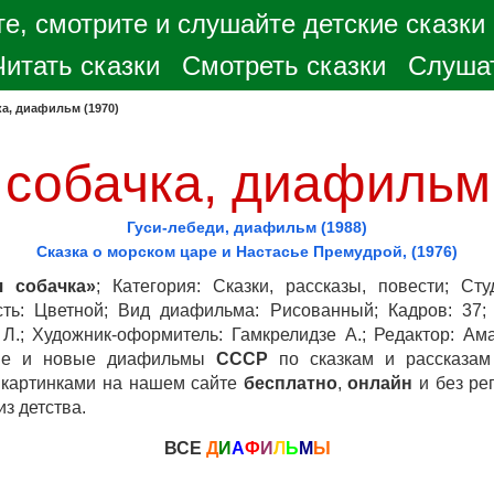
е, смотрите и слушайте детские сказки
Читать сказки
Смотреть сказки
Слушат
а, диафильм (1970)
собачка, диафильм
Гуси-лебеди, диафильм (1988)
Сказка о морском царе и Настасье Премудрой, (1976)
 собачка»
; Категория: Сказки, рассказы, повести; Сту
сть: Цветной; Вид диафильма: Рисованный; Кадров: 37; 
 Л.; Художник-оформитель: Гамкрелидзе А.; Редактор: А
ые и новые диафильмы
СССР
по сказкам и рассказам
 картинками на нашем сайте
бесплатно
,
онлайн
и без ре
з детства.
ВСЕ
Д
И
А
Ф
И
Л
Ь
М
Ы