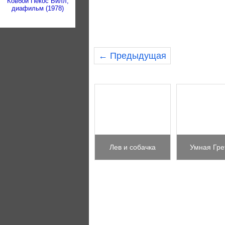
Ковбой Пекос Билл,
диафильм (1978)
← Предыдущая
Лев и собачка
Умная Гре