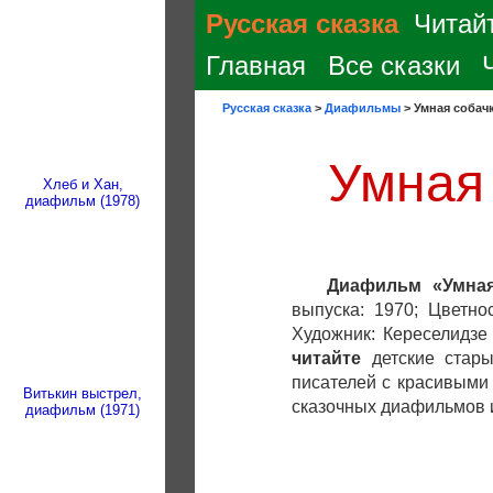
Русская сказка
Читайт
Главная
Все сказки
Русская сказка
>
Диафильмы
>
Умная собачк
Умная 
Хлеб и Хан,
диафильм (1978)
Диафильм «Умная
выпуска: 1970; Цветно
Художник: Кереселидзе
читайте
детские стар
писателей с красивыми
Витькин выстрел,
сказочных диафильмов и
диафильм (1971)