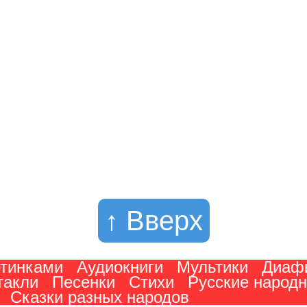
↑ Вверх
ртинками
Аудиокниги
Мультики
Диаф
такли
Песенки
Стихи
Русские народ
Сказки разных народов