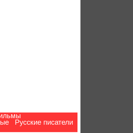
ильмы
ные
Русские писатели