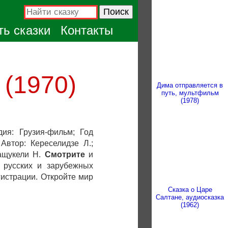
ь сказки
Контакты
 (1970)
Дима отправляется в
путь, мультфильм
(1978)
дия: Грузия-фильм; Год
Автор: Кереселидзе Л.;
мащукели Н.
Смотрите
и
 русских и зарубежных
гистрации. Откройте мир
Сказка о Царе
Салтане, аудиосказка
(1962)