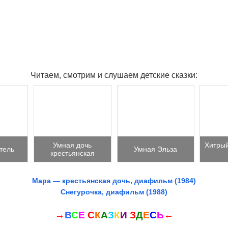
Читаем, смотрим и слушаем детские сказки:
Умная дочь
Хитрый
тель
Умная Эльза
крестьянская
Мара — крестьянская дочь, диафильм (1984)
Снегурочка, диафильм (1988)
→
В
С
Е
С
К
А
З
К
И
З
Д
Е
С
Ь
←