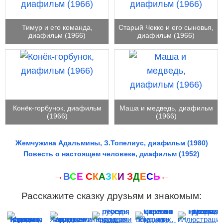
Тимур и его команда,
Старый Чекко и его сыновья,
диафильм (1966)
диафильм (1966)
Конёк-горбунок, диафильм
Маша и медведь, диафильм
(1966)
(1966)
Жемчужина Адальмины, З.Топелиус, диафильм (1980)
Повесть о настоящем человеке, диафильм (1952)
→
В
С
Е
С
К
А
З
К
И
З
Д
Е
С
Ь
←
Расскажите сказку друзьям и знакомым: