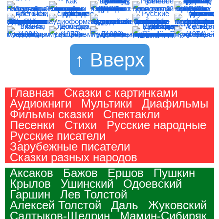
↑ Вверх
Главная
Сказки с картинками
Аудиокниги
Мультики
Диафильмы
Фильмы сказки
Спектакли
Песенки
Стихи
Русские народные
Русские писатели
Зарубежные писатели
Сказки разных народов
Аксаков
Бажов
Ершов
Пушкин
Крылов
Ушинский
Одоевский
Гаршин
Лев Толстой
Алексей Толстой
Даль
Жуковский
Салтыков-Щедрин
Мамин-Сибиряк