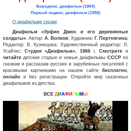
Бородино, диафильм (1964)
Первый подвиг, диафильм (1956)
О диафильме сказке
Диафильм «Урфин Джюс и его деревянные
солдаты»
. Автор:
А. Волков
; Художник:
Г. Портнягина
;
Редактор: В. Кузнецова; Художественный редактор: Л.
Усайтис;
Студия «Диафильм», 1966
г.
Смотрите
и
читайте
детские старые и новые диафильмы
СССР
по
сказкам и рассказам русских и зарубежных писателей с
красивыми картинками на нашем сайте
бесплатно
,
онлайн
и без регистрации. Откройте мир сказочных
диафильмов из детства.
ВСЕ
Д
И
А
Ф
И
Л
Ь
М
Ы