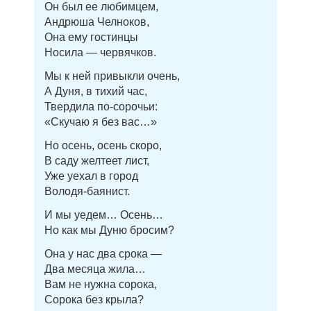
Он был ее любимцем,
Андрюша Челноков,
Она ему гостинцы
Носила — червячков.
Мы к ней привыкли очень,
А Дуня, в тихий час,
Твердила по-сорочьи:
«Скучаю я без вас…»
Но осень, осень скоро,
В саду желтеет лист,
Уже уехал в город
Володя-баянист.
И мы уедем… Осень…
Но как мы Дуню бросим?
Она у нас два срока —
Два месяца жила…
Вам не нужна сорока,
Сорока без крыла?