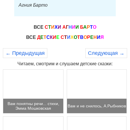
Агния Барто
ВСЕ
С
Т
И
Х
И
А
Г
Н
И
И
Б
А
Р
Т
О
ВСЕ
Д
Е
Т
С
К
И
Е
С
Т
И
Х
О
Т
В
О
Р
Е
Н
И
Я
← Предыдущая
Следующая →
Читаем, смотрим и слушаем детские сказки:
Вам понятны речи... стихи,
Вам и не снилось, А.Рыбников
Эмма Мошковская