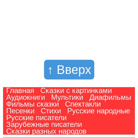
↑ Вверх
Главная
Сказки с картинками
Аудиокниги
Мультики
Диафильмы
Фильмы сказки
Спектакли
Песенки
Стихи
Русские народные
Русские писатели
Зарубежные писатели
Сказки разных народов