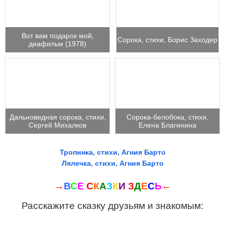
Вот вам подарок мой,
Сорока, стихи, Борис Заходер
диафильм (1978)
Дальновидная сорока, стихи,
Сорока-белобока, стихи,
Сергей Михалков
Елена Благинина
Тропинка, стихи, Агния Барто
Лялечка, стихи, Агния Барто
→
В
С
Е
С
К
А
З
К
И
З
Д
Е
С
Ь
←
Расскажите сказку друзьям и знакомым: