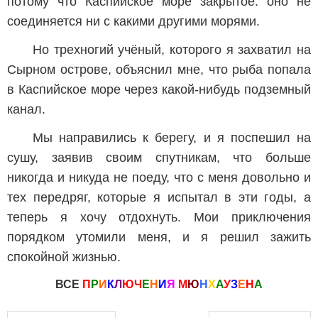
потому что Каспийское море закрытое: оно не
соединяется ни с какими другими морями.
Но трехногий учёный, которого я захватил на
Сырном острове, объяснил мне, что рыба попала
в Каспийское море через какой-нибудь подземный
канал.
Мы направились к берегу, и я поспешил на
сушу, заявив своим спутникам, что больше
никогда и никуда не поеду, что с меня довольно и
тех передряг, которые я испытал в эти годы, а
теперь я хочу отдохнуть. Мои приключения
порядком утомили меня, и я решил зажить
спокойной жизнью.
ВСЕ
П
Р
И
К
Л
Ю
Ч
Е
Н
И
Я
М
Ю
Н
Х
А
У
З
Е
Н
А