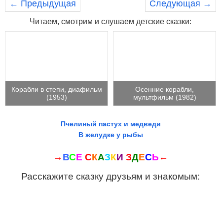
← Предыдущая
Следующая →
Читаем, смотрим и слушаем детские сказки:
Корабли в степи, диафильм
Осенние корабли,
(1953)
мультфильм (1982)
Пчелиный пастух и медведи
В желудке у рыбы
→
В
С
Е
С
К
А
З
К
И
З
Д
Е
С
Ь
←
Расскажите сказку друзьям и знакомым: