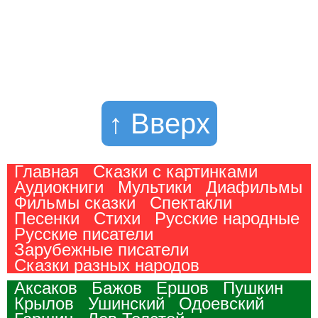
↑ Вверх
Главная
Сказки с картинками
Аудиокниги
Мультики
Диафильмы
Фильмы сказки
Спектакли
Песенки
Стихи
Русские народные
Русские писатели
Зарубежные писатели
Сказки разных народов
Аксаков
Бажов
Ершов
Пушкин
Крылов
Ушинский
Одоевский