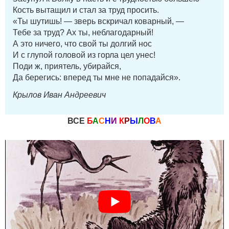
Кость вытащил и стал за труд просить.
«Ты шутишь! — зверь вскричал коварный, —
Тебе за труд? Ах ты, неблагодарный!
А это ничего, что свой ты долгий нос
И с глупой головой из горла цел унес!
Поди ж, приятель, убирайся,
Да берегись: вперед ты мне не попадайся».
Крылов Иван Андреевич
ВСЕ
Б
А
С
Н
И
К
Р
Ы
Л
О
В
А