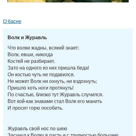
О басне
Волк и Журавль
Что волки жадны, всякий знает:
Волк, евши, никогда
Костей не разбирает.
Зато на одного из них пришла беда!
Он костью чуть не подавился.
Не может Волк ни охнуть, ни вздохнуть;
Пришло хоть ноги протянуть!
По счастью, близко тут Журавль случился.
Вот кой-как знаками стал Волк его манить
И просит горю пособить.
Журавль свой нос по шею
Засунул к Волку в пасть и с трудностью большею