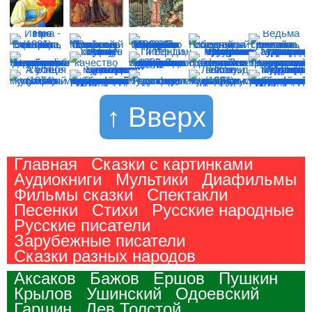
↑ Вверх
Главная
Сказки с картинками
Аудиокниги
Мультики
Диафильмы
Фильмы сказки
Спектакли
Песенки
Стихи
Русские народные
Русские писатели
Зарубежные писатели
Сказки разных народов
Аксаков
Бажов
Ершов
Пушкин
Крылов
Ушинский
Одоевский
Гаршин
Лев Толстой