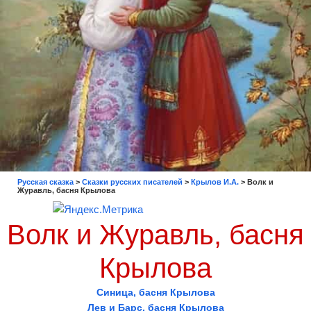
Русская сказка
>
Сказки русских писателей
>
Крылов И.А.
>
Волк и
Журавль, басня Крылова
Волк и Журавль, басня
Крылова
Синица, басня Крылова
Лев и Барс, басня Крылова