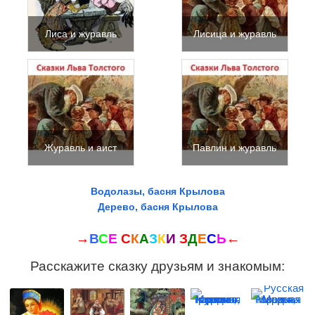
Лиса и журавль
Лисица и журавль
Журавль и аист
Павлин и журавль
Водолазы, басня Крылова
Дерево, басня Крылова
→
В
С
Е
С
К
А
З
К
И
З
Д
Е
С
Ь
←
Расскажите сказку друзьям и знакомым: