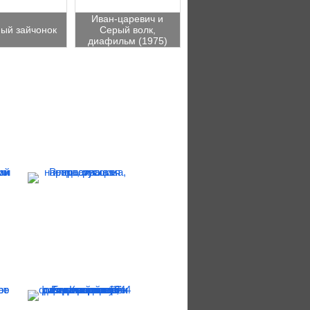
Иван-царевич и
ый зайчонок
Серый волк,
диафильм (1975)