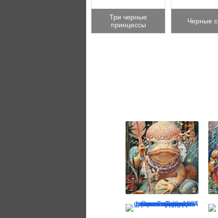
Три черные
Черные с
принцессы