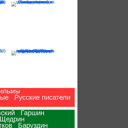
ильмы
ные
Русские писатели
ский
Гаршин
-Щедрин
тков
Баруздин