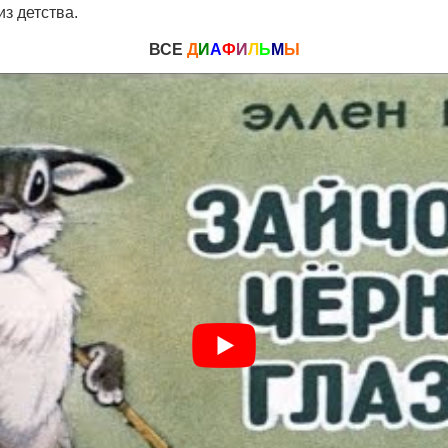
з детства.
ВСЕ
Д
И
А
Ф
И
Л
Ь
М
Ы