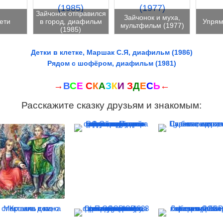
Зайчонок отправился
Зайчонок и муха,
ети
в город, диафильм
Упрям
мультфильм (1977)
(1985)
Детки в клетке, Маршак С.Я, диафильм (1986)
Рядом с шофёром, диафильм (1981)
→
В
С
Е
С
К
А
З
К
И
З
Д
Е
С
Ь
←
Расскажите сказку друзьям и знакомым: