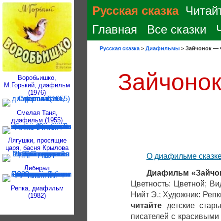
Русская сказка
Читайт
Главная
Все сказки
Русская сказка
>
Диафильмы
>
Зайчонок — 
Зайчонок
Воробьишко,
М.Горький, диафильм
(1976)
Смелая Таня,
диафильм (1955)
Лягушки, просящие
царя, басня Крылова
О диафильме сказк
Либерал
Диафильм «Зайчо
Цветность: Цветной; Ви
Репка, диафильм
Нийт Э.; Художник: Реп
(1982)
читайте
детские стар
писателей с красивыми