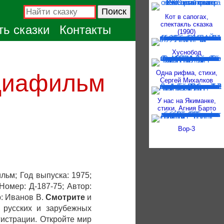
Кот в сапогах,
спектакль сказка
ь сказки
Контакты
(1990)
Хуснобод
Одна рифма, стихи,
 диафильм
Сергей Михалков
У нас на Якиманке,
стихи, Агния Барто
Вор-3
ильм; Год выпуска: 1975;
Номер: Д-187-75; Автор:
р: Иванов В.
Смотрите
и
 русских и зарубежных
гистрации. Откройте мир