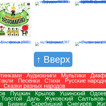
↑ Вверх
ртинками
Аудиокниги
Мультики
Диаф
такли
Песенки
Стихи
Русские народ
Сказки разных народов
ов
Пушкин
Крылов
Ушинский
Одоев
 Толстой
Даль
Жуковский
Салтыков
в
Бианки
Скребицкий
Снегирёв
Жи