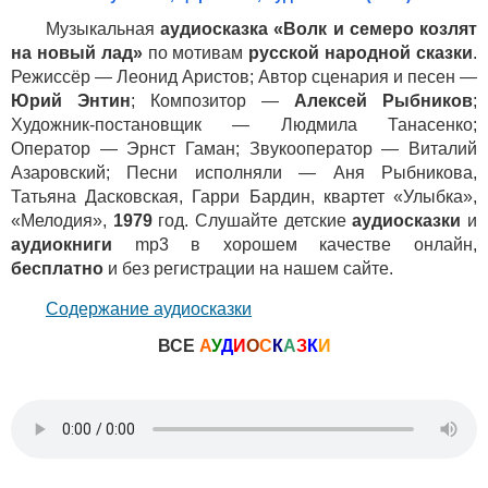
Музыкальная
аудиосказка «Волк и семеро козлят
на новый лад»
по мотивам
русской народной сказки
.
Режиссёр — Леонид Аристов; Автор сценария и песен —
Юрий Энтин
; Композитор —
Алексей Рыбников
;
Художник-постановщик — Людмила Танасенко;
Оператор — Эрнст Гаман; Звукооператор — Виталий
Азаровский; Песни исполняли — Аня Рыбникова,
Татьяна Дасковская, Гарри Бардин, квартет «Улыбка»,
«Мелодия»,
1979
год. Слушайте детские
аудиосказки
и
аудиокниги
mp3 в хорошем качестве онлайн,
бесплатно
и без регистрации на нашем сайте.
Содержание аудиосказки
ВСЕ
А
У
Д
И
О
С
К
А
З
К
И