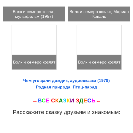
Волк и семеро козлят,
Волк и семеро козлят, Мариан
мультфильм (1957)
Коваль
Волк и семеро козлят
Волк и семеро козлят
Чем угощали дождик, аудиосказка (1979)
Родная природа. Птиц-парад
→
В
С
Е
С
К
А
З
К
И
З
Д
Е
С
Ь
←
Расскажите сказку друзьям и знакомым: