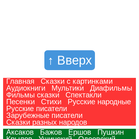
↑ Вверх
Главная
Сказки с картинками
Аудиокниги
Мультики
Диафильмы
Фильмы сказки
Спектакли
Песенки
Стихи
Русские народные
Русские писатели
Зарубежные писатели
Сказки разных народов
Аксаков
Бажов
Ершов
Пушкин
Крылов
Ушинский
Одоевский