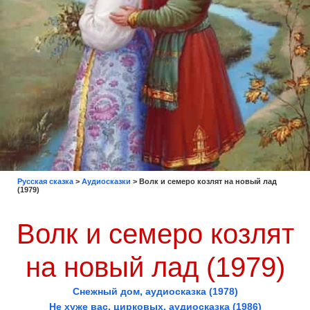
Русская сказка
>
Аудиосказки
>
Волк и семеро козлят на новый лад
(1979)
Волк и семеро козлят
на новый лад (1979)
Снежный дом, аудиосказка (1978)
Не хуже вас, цирковых, аудиосказка (1986)