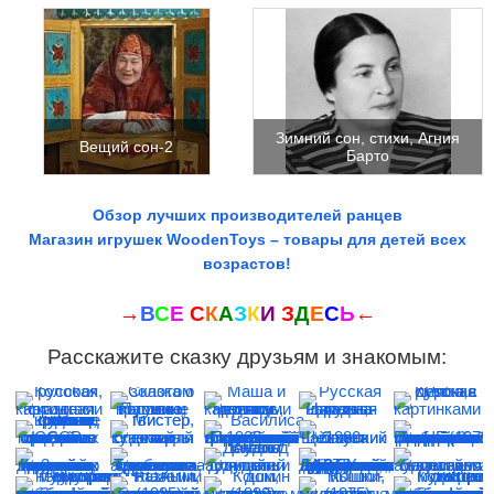
Зимний сон, стихи, Агния
Вещий сон-2
Барто
Обзор лучших производителей ранцев
Магазин игрушек WoodenToys – товары для детей всех
возрастов!
→
В
С
Е
С
К
А
З
К
И
З
Д
Е
С
Ь
←
Расскажите сказку друзьям и знакомым: