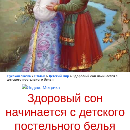
Русская сказка
>
Статьи
>
Детский мир
>
Здоровый сон начинается с
детского постельного белья
Здоровый сон
начинается с детского
постельного белья