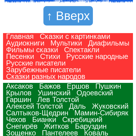
↑ Вверх
Главная
Сказки с картинками
Аудиокниги
Мультики
Диафильмы
Фильмы сказки
Спектакли
Песенки
Стихи
Русские народные
Русские писатели
Зарубежные писатели
Сказки разных народов
Аксаков
Бажов
Ершов
Пушкин
Крылов
Ушинский
Одоевский
Гаршин
Лев Толстой
Алексей Толстой
Даль
Жуковский
Салтыков-Щедрин
Мамин-Сибиряк
Чехов
Бианки
Скребицкий
Снегирёв
Житков
Баруздин
Зощенко
Пантелеев
Коваль