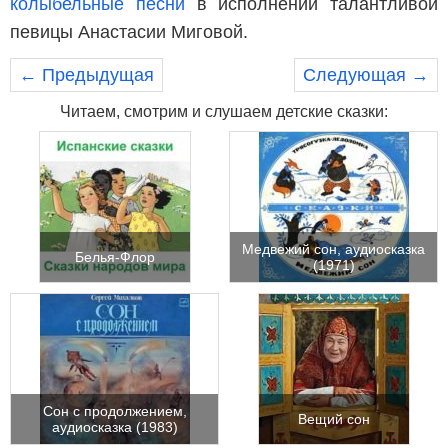
колыбельные песни
в исполнении талантливой
певицы Анастасии Миговой.
← Предыдущая
Следующая →
Читаем, смотрим и слушаем детские сказки:
Медвежий сон, аудиосказка
Белья-Флор
(1971)
Сон с продолжением,
Вещий сон
аудиосказка (1983)