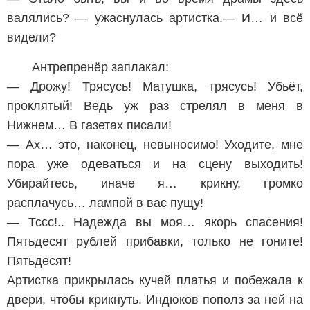
валялись? — ужаснулась артистка.— И… и всё
видели?
Антрепренёр заплакал:
— Дрожу! Трясусь! Матушка, трясусь! Убьёт,
проклятый! Ведь уж раз стрелял в меня в
Нижнем… В газетах писали!
— Ах… это, наконец, невыносимо! Уходите, мне
пора уже одеваться и на сцену выходить!
Убирайтесь, иначе я… крикну, громко
расплачусь… лампой в вас пущу!
— Тссс!.. Надежда вы моя… якорь спасения!
Пятьдесят рублей прибавки, только не гоните!
Пятьдесят!
Артистка прикрылась кучей платья и побежала к
двери, чтобы крикнуть. Индюков пополз за ней на