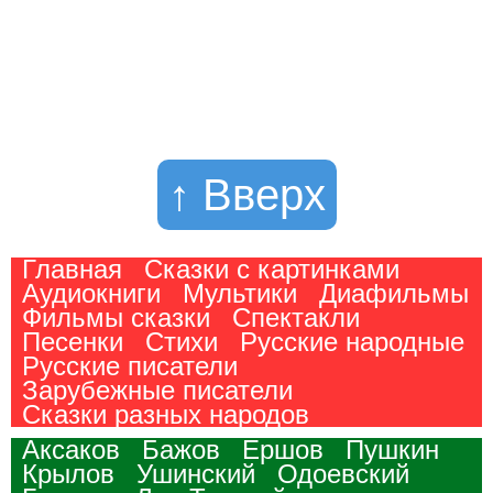
↑ Вверх
Главная
Сказки с картинками
Аудиокниги
Мультики
Диафильмы
Фильмы сказки
Спектакли
Песенки
Стихи
Русские народные
Русские писатели
Зарубежные писатели
Сказки разных народов
Аксаков
Бажов
Ершов
Пушкин
Крылов
Ушинский
Одоевский