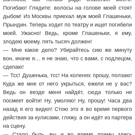
Погибаю! Глядите: волосы на голове моей стоят
дыбом! Из Москвы приехал муж моей Глашеньки,
Прындин. Теперь ходит по театру и ищет погибели
моей. Ужасно! Ведь, кроме Глашеньки, я ему,
злодею моему, пять тысяч должен!
— Мне какое дело? Убирайтесь сию же минуту
вон, иначе я… я не знаю, что с вами, с подлецом,
сделаю!
— Тсс! Душенька, тсс! На коленях прошу, ползаю!
Куда же мне от него укрыться, ежели не у вас?
Ведь он везде меня найдёт, сюда только не
посмеет войти! Ну, умоляю! Ну, прошу! Часа два
назад я его видел! Стою это я во время первого
действия за кулисами, гляжу, а он идёт из партера
на сцену.
— Стало быть, вы и во время драмы здесь