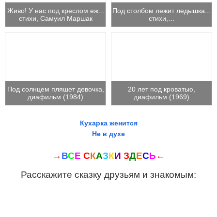
Живо! У нас под креслом еж...
Под столбом лежит ледышка...
стихи, Самуил Маршак
стихи,…
Под солнцем пляшет девочка,
20 лет под кроватью,
диафильм (1984)
диафильм (1969)
Кухарка женится
Не в духе
→
В
С
Е
С
К
А
З
К
И
З
Д
Е
С
Ь
←
Расскажите сказку друзьям и знакомым: