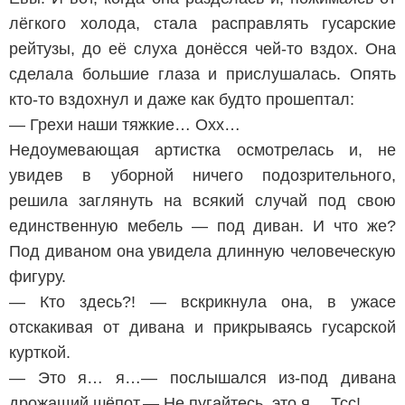
лёгкого холода, стала расправлять гусарские
рейтузы, до её слуха донёсся чей-то вздох. Она
сделала большие глаза и прислушалась. Опять
кто-то вздохнул и даже как будто прошептал:
— Грехи наши тяжкие… Охх…
Недоумевающая артистка осмотрелась и, не
увидев в уборной ничего подозрительного,
решила заглянуть на всякий случай под свою
единственную мебель — под диван. И что же?
Под диваном она увидела длинную человеческую
фигуру.
— Кто здесь?! — вскрикнула она, в ужасе
отскакивая от дивана и прикрываясь гусарской
курткой.
— Это я… я…— послышался из-под дивана
дрожащий шёпот.— Не пугайтесь, это я… Тсс!