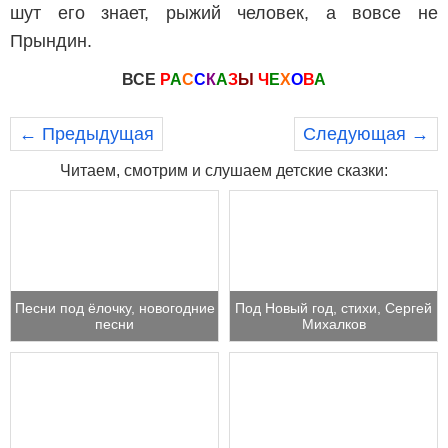
шут его знает, рыжий человек, а вовсе не
Прындин.
ВСЕ
Р
А
С
С
К
А
З
Ы
Ч
Е
Х
О
В
А
← Предыдущая
Следующая →
Читаем, смотрим и слушаем детские сказки:
Песни под ёлочку, новогодние
Под Новый год, стихи, Сергей
песни
Михалков