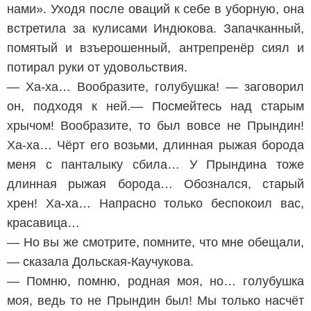
нами». Уходя после оваций к себе в уборную, она
встретила за кулисами Индюкова. Запачканный,
помятый и взъерошенный, антрепренёр сиял и
потирал руки от удовольствия.
— Ха-ха… Вообразите, голубушка! — заговорил
он, подходя к ней.— Посмейтесь над старым
хрычом! Вообразите, то был вовсе не Прындин!
Ха-ха… Чёрт его возьми, длинная рыжая борода
меня с панталыку сбила… У Прындина тоже
длинная рыжая борода… Обознался, старый
хрен! Ха-ха… Напрасно только беспокоил вас,
красавица…
— Но вы же смотрите, помните, что мне обещали,
— сказала Дольская-Каучукова.
— Помню, помню, родная моя, но… голубушка
моя, ведь то не Прындин был! Мы только насчёт