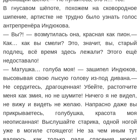
В гнусавом шёпоте, похожем на сковородное
шипение, артистке не трудно было узнать голос
антрепренёра Индюкова.
— Вы?! — возмутилась она, красная как пион.—
Как… как вы смели? Это, значит, вы, старый
подлец, всё время здесь лежали? Этого ещё
недоставало!
— Матушка… голуба моя! — зашипел Индюков,
высовывая свою лысую голову из-под дивана.—
Не сердитесь, драгоценная! Убейте, растопчите
меня как змия, но не шумите! Ничего я не видел,
не вижу и видеть не желаю. Напрасно даже вы
прикрываетесь, голубушка, красота моя
неописанная! Выслушайте старика, одной ногой
уже в могиле стоящего! Не за чем иным тут
валяюсь, как только ради спасения моего!