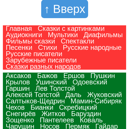
↑ Вверх
Главная
Сказки с картинками
Аудиокниги
Мультики
Диафильмы
Фильмы сказки
Спектакли
Песенки
Стихи
Русские народные
Русские писатели
Зарубежные писатели
Сказки разных народов
Аксаков
Бажов
Ершов
Пушкин
Крылов
Ушинский
Одоевский
Гаршин
Лев Толстой
Алексей Толстой
Даль
Жуковский
Салтыков-Щедрин
Мамин-Сибиряк
Чехов
Бианки
Скребицкий
Снегирёв
Житков
Баруздин
Зощенко
Пантелеев
Коваль
Чарушин
Носов
Пермяк
Гайдар