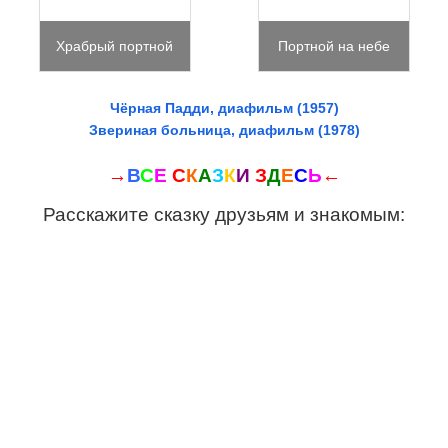
Храбрый портной
Портной на небе
Чёрная Падди, диафильм (1957)
Звериная больница, диафильм (1978)
→
В
С
Е
С
К
А
З
К
И
З
Д
Е
С
Ь
←
Расскажите сказку друзьям и знакомым: