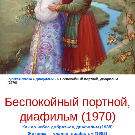
Русская сказка
>
Диафильмы
>
Беспокойный портной, диафильм
(1970)
Беспокойный портной,
диафильм (1970)
Как до небес добраться, диафильм (1988)
Жихарка — удалец, диафильм (1983)