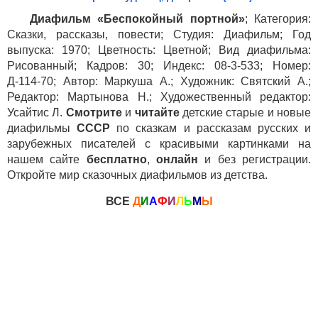
Диафильм «Беспокойный портной»
; Категория:
Сказки, рассказы, повести; Студия: Диафильм; Год
выпуска: 1970; Цветность: Цветной; Вид диафильма:
Рисованный; Кадров: 30; Индекс: 08-3-533; Номер:
Д-114-70; Автор: Маркуша А.; Художник: Святский А.;
Редактор: Мартынова Н.; Художественный редактор:
Усайтис Л.
Смотрите
и
читайте
детские старые и новые
диафильмы
СССР
по сказкам и рассказам русских и
зарубежных писателей с красивыми картинками на
нашем сайте
бесплатно
,
онлайн
и без регистрации.
Откройте мир сказочных диафильмов из детства.
ВСЕ
Д
И
А
Ф
И
Л
Ь
М
Ы