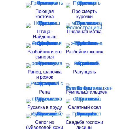
Поющая
Про смерть
косточка
курочки
Птица-
Пчелиная матка
Найденыш
Разбойник и его
Разбойник-жених
сыновья
Ранец, шапочка
Рапунцель
и рожок
Репа
Румпельштильцхен
Русалка в пруду
Салатный осел
Сапог из
Свадьба госпожи
буйволовой кожи
лисицы