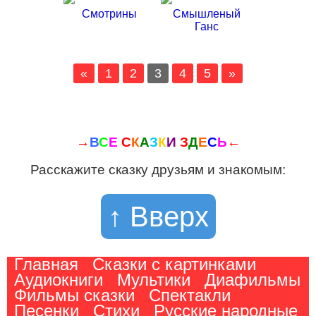
Смотрины
Смышленый
Ганс
«
1
2
3
4
5
»
→
В
С
Е
С
К
А
З
К
И
З
Д
Е
С
Ь
←
Расскажите сказку друзьям и знакомым:
↑ Вверх
Главная
Сказки с картинками
Аудиокниги
Мультики
Диафильмы
Фильмы сказки
Спектакли
Песенки
Стихи
Русские народные