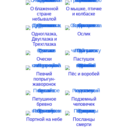
О блаженной
О мышке, птичке
стране
и колбаске
небывалой
Одноглазка,
Ослик
Двуглазка и
Трехглазка
Очески
Пастушок
Певчий
Пёс и воробей
попрыгун-
жаворонок
Петушиное
Подземный
бревно
человечек
Портной на небе
Посланцы
смерти