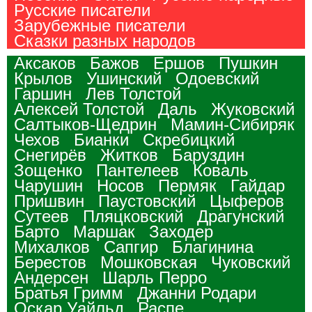
Русские писатели
Зарубежные писатели
Сказки разных народов
Аксаков
Бажов
Ершов
Пушкин
Крылов
Ушинский
Одоевский
Гаршин
Лев Толстой
Алексей Толстой
Даль
Жуковский
Салтыков-Щедрин
Мамин-Сибиряк
Чехов
Бианки
Скребицкий
Снегирёв
Житков
Баруздин
Зощенко
Пантелеев
Коваль
Чарушин
Носов
Пермяк
Гайдар
Пришвин
Паустовский
Цыферов
Сутеев
Пляцковский
Драгунский
Барто
Маршак
Заходер
Михалков
Сапгир
Благинина
Берестов
Мошковская
Чуковский
Андерсен
Шарль Перро
Братья Гримм
Джанни Родари
Оскар Уайльд
Распе