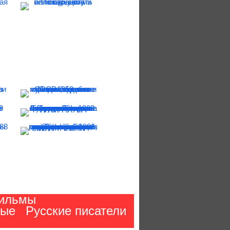
ильмы
ные
Русские писатели