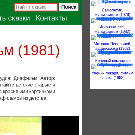
Самолетик,
мультфильм (1978)
ь сказки
Контакты
Жил-был пес,
мультфильм (1982)
Матюша Пепельной,
м (1981)
аудиосказка (1982)
Красный командир
Ученик лекаря, фильм
сказка (1983)
тудия: Диафильм; Автор:
итайте
детские старые и
 с красивыми картинками
афильмов из детства.