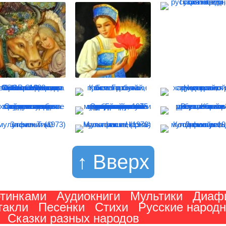
↑ Вверх
ртинками
Аудиокниги
Мультики
Диаф
такли
Песенки
Стихи
Русские народ
Сказки разных народов