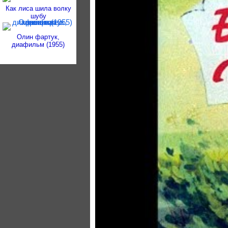
Как лиса шила волку
шубу
Олин фартук,
диафильм (1955)