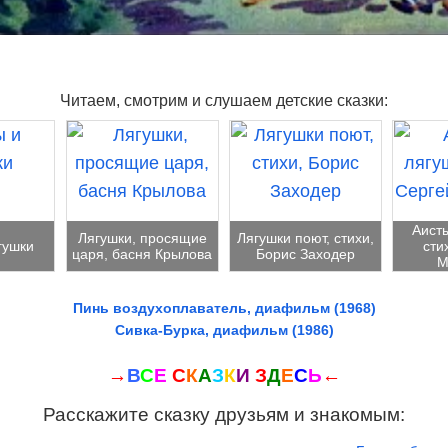
Читаем, смотрим и слушаем детские сказки:
Аисты
Лягушки, просящие
Лягушки поют, стихи,
гушки
сти
царя, басня Крылова
Борис Заходер
М
Пинь воздухоплаватель, диафильм (1968)
Сивка-Бурка, диафильм (1986)
→
В
С
Е
С
К
А
З
К
И
З
Д
Е
С
Ь
←
Расскажите сказку друзьям и знакомым: