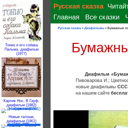
Русская сказка
Читайт
Главная
Все сказки
Русская сказка
>
Диафильмы
>
Бумажные ля
Бумажны
Тонио и его собака
Пальма, диафильм
(1977)
Диафильм «Бумаж
Пивоварова И.; Цветно
новые диафильмы
ССС
на нашем сайте
беспла
Карлик Нос, В.Гауф,
диафильм (1982)
Новые галоши,
диафильм (1961)