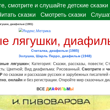
е, смотрите и слушайте детские сказки
Читать сказки
Смотреть сказки
Слушат
гушки, диафильм (1981)
е лягушки, диафиль
Считалка, диафильм (1985)
Золушка, Шарль Перро, диафильм (1948)
ные лягушки»
; Категория: Сказки, рассказы, повести; С
сть: Цветной; Вид диафильма: Рисованный.
Смотрите
и
ч
Р
по сказкам и рассказам русских и зарубежных писателей
тно
,
онлайн
и без регистрации. Откройте мир сказочных ди
ВСЕ
Д
И
А
Ф
И
Л
Ь
М
Ы