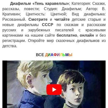
Диафильм «Тень каравеллы»
; Категория: Сказки,
рассказы, повести; Студия: Диафильм; Автор: В.
Крапивин; Цветность: Цветной; Вид диафильма:
Рисованный.
Смотрите
и
читайте
детские старые и
новые диафильмы
СССР
по сказкам и рассказам
русских и зарубежных писателей с красивыми
картинками на нашем сайте
бесплатно
,
онлайн
и без
регистрации. Откройте мир сказочных диафильмов из
детства.
ВСЕ
Д
И
А
Ф
И
Л
Ь
М
Ы