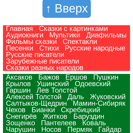
↑ Вверх
Главная
Сказки с картинками
Аудиокниги
Мультики
Диафильмы
Фильмы сказки
Спектакли
Песенки
Стихи
Русские народные
Русские писатели
Зарубежные писатели
Сказки разных народов
Аксаков
Бажов
Ершов
Пушкин
Крылов
Ушинский
Одоевский
Гаршин
Лев Толстой
Алексей Толстой
Даль
Жуковский
Салтыков-Щедрин
Мамин-Сибиряк
Чехов
Бианки
Скребицкий
Снегирёв
Житков
Баруздин
Зощенко
Пантелеев
Коваль
Чарушин
Носов
Пермяк
Гайдар