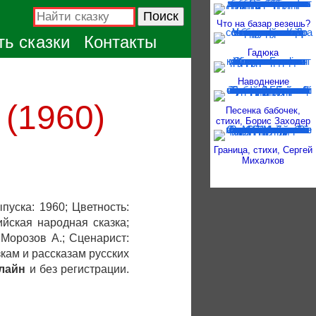
Что на базар везешь?
ь сказки
Контакты
Гадюка
Наводнение
 (1960)
Песенка бабочек,
стихи, Борис Заходер
Граница, стихи, Сергей
Михалков
пуска: 1960; Цветность:
ийская народная сказка;
 Морозов А.; Сценарист:
кам и рассказам русских
лайн
и без регистрации.