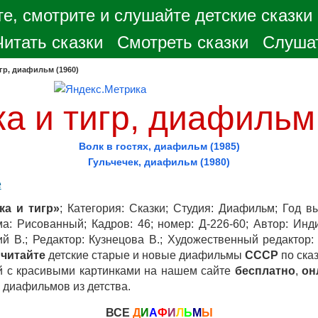
е, смотрите и слушайте детские сказки
Читать сказки
Смотреть сказки
Слушат
гр, диафильм (1960)
а и тигр, диафильм
Волк в гостях, диафильм (1985)
Гульчечек, диафильм (1980)
е
а и тигр»
; Категория: Сказки; Студия: Диафильм; Год вы
: Рисованный; Кадров: 46; номер: Д-226-60; Автор: Инд
й В.; Редактор: Кузнецова В.; Художественный редактор:
и
читайте
детские старые и новые диафильмы
СССР
по сказ
й с красивыми картинками на нашем сайте
бесплатно
,
он
 диафильмов из детства.
ВСЕ
Д
И
А
Ф
И
Л
Ь
М
Ы