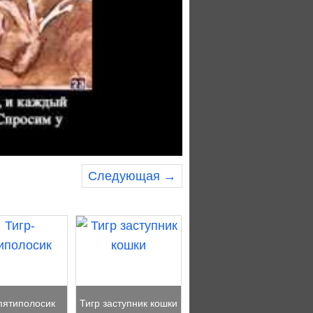
Следующая →
пятиполосик
Тигр заступник кошки