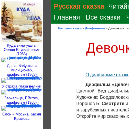
Русская сказка
Читайт
Главная
Все сказки
Русская сказка
>
Диафильмы
>
Девочка и ти
Девочк
Куда зима ушла,
Орлов В, диафильм
(1986)
Даша, бабушка и
милиционер,
диафильм (1969)
О диафильме сказк
Диафильм «Девочк
У страха глаза велики
Цветной; Вид диафильма
Художник: Бордзиловски
Зеркальце, Г.Витез,
диафильм (1968)
Воронов Б.
Смотрите
и зарубежных писателе
Слон и Моська, басня
Откройте мир сказочных
Крылова