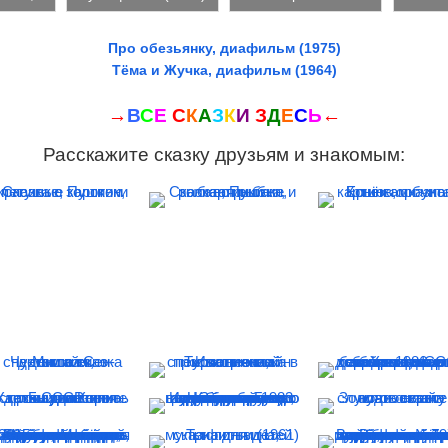
Про обезьянку, диафильм (1975)
Тёма и Жучка, диафильм (1964)
→
В
С
Е
С
К
А
З
К
И
З
Д
Е
С
Ь
←
Расскажите сказку друзьям и знакомым: