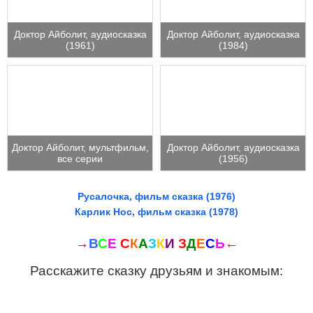
Доктор Айболит, аудиосказка
Доктор Айболит, аудиосказка
(1961)
(1984)
Доктор Айболит, мультфильм,
Доктор Айболит, аудиосказка
все серии
(1956)
Русалочка, фильм сказка (1976)
Карлик Нос, фильм сказка (1978)
→
В
С
Е
С
К
А
З
К
И
З
Д
Е
С
Ь
←
Расскажите сказку друзьям и знакомым: