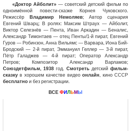
«Доктор Айболит»
— советский детский фильм по
одноимённой повести-сказке Корнея Чуковского.
Режиссёр
Владимир Немоляев
; Автор сценария
Евгений Шварц; В ролях: Максим Штраух — Айболит,
Виктор Селезнёв — Пента, Иван Аркадин — Беналис,
Александр Тимонтаев — отец Пенты/1-й пират, Евгений
Гуров — Робинзон, Анна Вильямс — Варвара, Иона Бий-
Бродский — 2-й пират, Эммануил Геллер — 3-й пират,
Пётр Галаджев — 4-й пират; Оператор Александр
Петров; Композитор Александр Варламов;
Союздетфильм, 1938
год.
Смотреть
детский
фильм-
сказку
в хорошем качестве видео
онлайн
, кино СССР
бесплатно
и без регистрации.
ВСЕ
Ф
И
Л
Ь
М
Ы