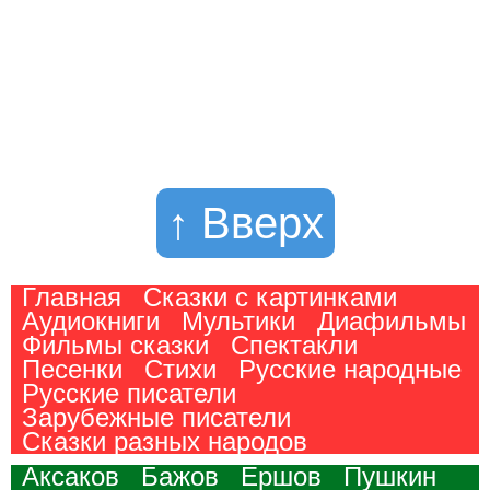
↑ Вверх
Главная
Сказки с картинками
Аудиокниги
Мультики
Диафильмы
Фильмы сказки
Спектакли
Песенки
Стихи
Русские народные
Русские писатели
Зарубежные писатели
Сказки разных народов
Аксаков
Бажов
Ершов
Пушкин