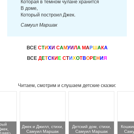
Которая в темном чулане хранится
В доме,
Который построил Джек.
Самуил Маршак
ВСЕ
С
Т
И
Х
И
С
А
М
У
И
Л
А
М
А
Р
Ш
А
К
А
ВСЕ
Д
Е
Т
С
К
И
Е
С
Т
И
Х
О
Т
В
О
Р
Е
Н
И
Я
Читаем, смотрим и слушаем детские сказки:
орый
Джек и Джилл, стихи,
Детский дом, стихи,
Кошкин
Джек,
Самуил Маршак
Самуил Маршак
Сам
1985)