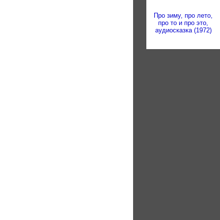
Про зиму, про лето,
про то и про это,
аудиосказка (1972)