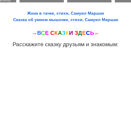
Жена в тачке, стихи, Самуил Маршак
Сказка об умном мышонке, стихи, Самуил Маршак
→
В
С
Е
С
К
А
З
К
И
З
Д
Е
С
Ь
←
Расскажите сказку друзьям и знакомым: