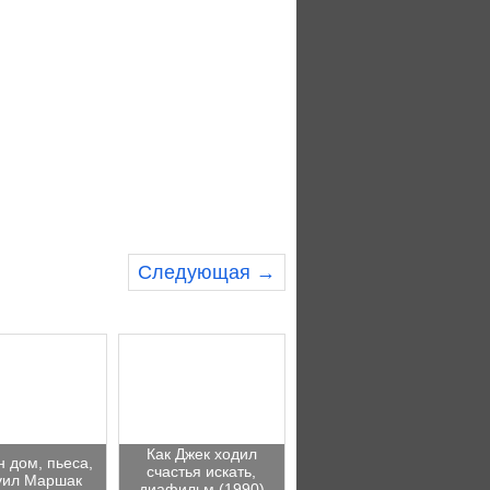
Следующая →
Как Джек ходил
 дом, пьеса,
счастья искать,
уил Маршак
диафильм (1990)