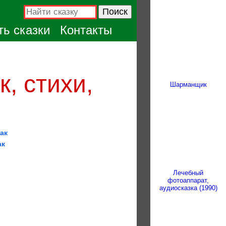
ь сказки
Контакты
, стихи,
Шарманщик
ак
ак
Лечебный
фотоаппарат,
аудиосказка (1990)