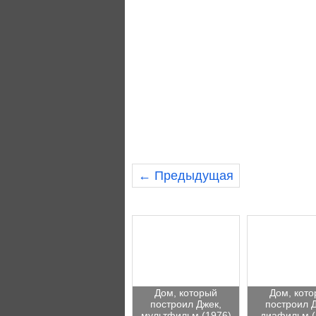
← Предыдущая
Дом, который
Дом, кот
построил Джек,
построил 
мультфильм (1976)
диафильм (