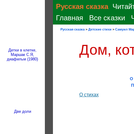
Русская сказка
Читайт
Главная
Все сказки
Русская сказка
>
Детские стихи
>
Самуил Ма
Дом, ко
Детки в клетке,
Маршак С.Я,
диафильм (1980)
О
П
О стихах
Две доли