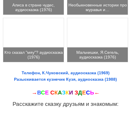
Алиса в стране чудес,
Необыкновенные истории про
аудиосказка (1976)
муравья и…
Кто сказал "мяу"? аудиосказка
Мальчишки, Я.Сегель,
(1976)
аудиосказка (1976)
Телефон, К.Чуковский, аудиосказка (1969)
Разыскивается кузнечик Кузя, аудиосказка (1988)
→
В
С
Е
С
К
А
З
К
И
З
Д
Е
С
Ь
←
Расскажите сказку друзьям и знакомым: