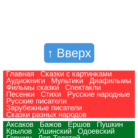
↑ Вверх
Главная
Сказки с картинками
Аудиокниги
Мультики
Диафильмы
Фильмы сказки
Спектакли
Песенки
Стихи
Русские народные
Русские писатели
Зарубежные писатели
Сказки разных народов
Аксаков
Бажов
Ершов
Пушкин
Крылов
Ушинский
Одоевский
Гаршин
Лев Толстой