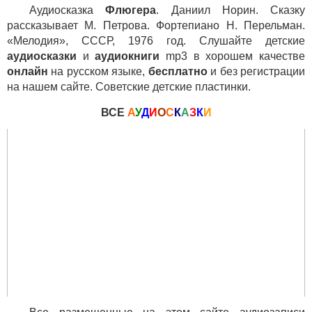
Аудиосказка
Флюгера
. Даниил Норин. Сказку
рассказывает М. Петрова. Фортепиано Н. Перельман.
«Мелодия», СССР, 1976 год. Слушайте детские
аудиосказки
и
аудиокниги
mp3 в хорошем качестве
онлайн
на русском языке,
бесплатно
и без регистрации
на нашем сайте. Советские детские пластинки.
ВСЕ
А
У
Д
И
О
С
К
А
З
К
И