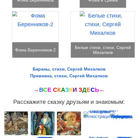
Белые стихи, стихи, Сергей
Фома Беренников-2
Михалков
Бараны, стихи, Сергей Михалков
Прививка, стихи, Сергей Михалков
→
В
С
Е
С
К
А
З
К
И
З
Д
Е
С
Ь
←
Расскажите сказку друзьям и знакомым: