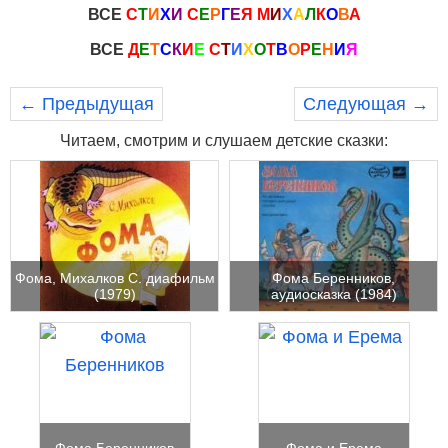
ВСЕ
С
Т
И
Х
И
С
Е
Р
Г
Е
Я
М
И
Х
А
Л
К
О
В
А
ВСЕ
Д
Е
Т
С
К
И
Е
С
Т
И
Х
О
Т
В
О
Р
Е
Н
И
Я
← Предыдущая
Следующая →
Читаем, смотрим и слушаем детские сказки:
Фома, Михалков С. диафильм
Фома Беренников,
(1979)
аудиосказка (1984)
Фома Беренников
Фома и Ерема