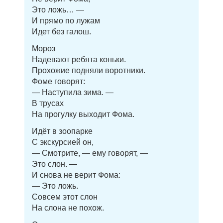
Это ложь… —
И прямо по лужам
Идет без галош.
Мороз
Надевают ребята коньки.
Прохожие подняли воротники.
Фоме говорят:
— Наступила зима. —
В трусах
На прогулку выходит Фома.
Идёт в зоопарке
С экскурсией он,
— Смотрите, — ему говорят, —
Это слон. —
И снова не верит Фома:
— Это ложь.
Совсем этот слон
На слона не похож.