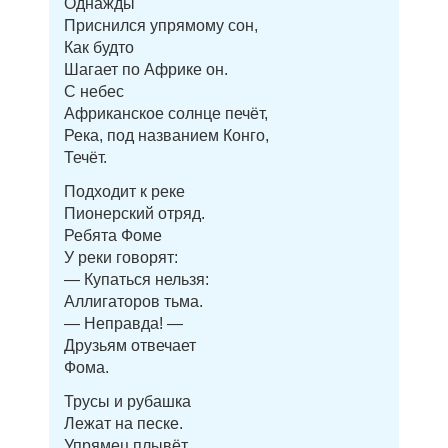
Однажды
Приснился упрямому сон,
Как будто
Шагает по Африке он.
С небес
Африканское солнце печёт,
Река, под названием Конго,
Течёт.
Подходит к реке
Пионерский отряд.
Ребята Фоме
У реки говорят:
— Купаться нельзя:
Аллигаторов тьма.
— Неправда! —
Друзьям отвечает
Фома.
Трусы и рубашка
Лежат на песке.
Упрямец плывёт