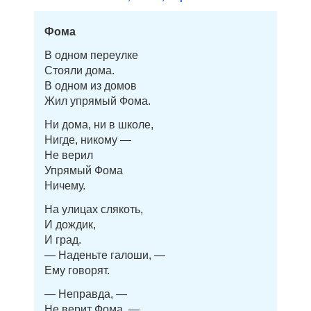
Фома
В одном переулке
Стояли дома.
В одном из домов
Жил упрямый Фома.
Ни дома, ни в школе,
Нигде, никому —
Не верил
Упрямый Фома
Ничему.
На улицах слякоть,
И дождик,
И град.
— Наденьте галоши, —
Ему говорят.
— Неправда, —
Не верит Фома, —