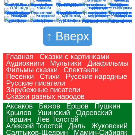
↑ Вверх
Главная
Сказки с картинками
Аудиокниги
Мультики
Диафильмы
Фильмы сказки
Спектакли
Песенки
Стихи
Русские народные
Русские писатели
Зарубежные писатели
Сказки разных народов
Аксаков
Бажов
Ершов
Пушкин
Крылов
Ушинский
Одоевский
Гаршин
Лев Толстой
Алексей Толстой
Даль
Жуковский
Салтыков-Щедрин
Мамин-Сибиряк