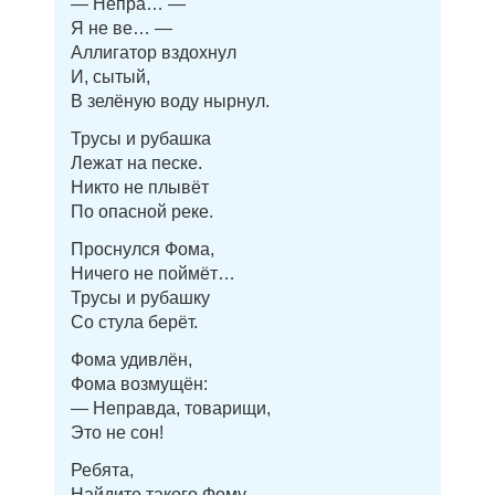
— Непра… —
Я не ве… —
Аллигатор вздохнул
И, сытый,
В зелёную воду нырнул.
Трусы и рубашка
Лежат на песке.
Никто не плывёт
По опасной реке.
Проснулся Фома,
Ничего не поймёт…
Трусы и рубашку
Со стула берёт.
Фома удивлён,
Фома возмущён:
— Неправда, товарищи,
Это не сон!
Ребята,
Найдите такого Фому