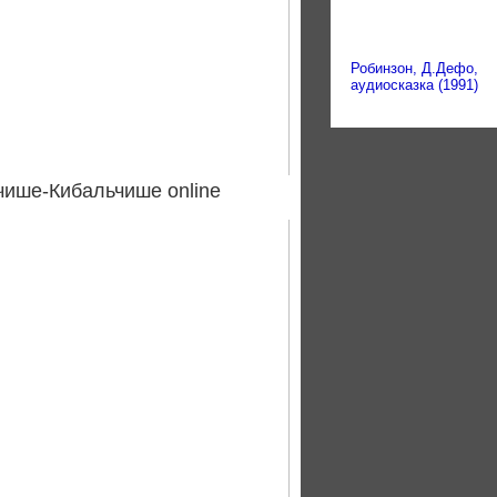
Робинзон, Д.Дефо,
аудиосказка (1991)
чише-Кибальчише online