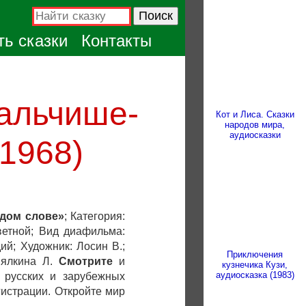
ь сказки
Контакты
Мальчише-
Кот и Лиса. Сказки
народов мира,
аудиосказки
1968)
рдом слове»
; Категория:
Цветной; Вид диафильма:
ий; Художник: Лосин В.;
Приключения
Вялкина Л.
Смотрите
и
кузнечика Кузи,
аудиосказка (1983)
 русских и зарубежных
гистрации. Откройте мир