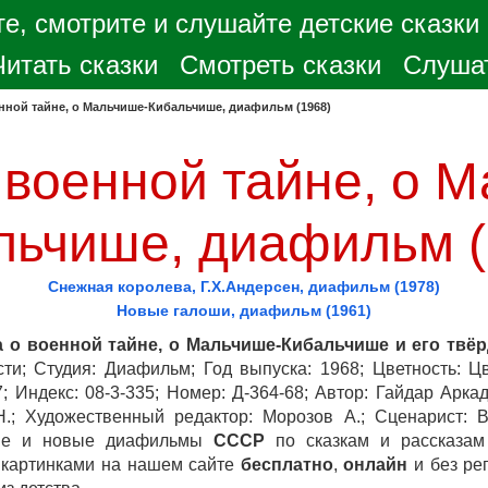
е, смотрите и слушайте детские сказки
Читать сказки
Смотреть сказки
Слушат
енной тайне, о Мальчише-Кибальчише, диафильм (1968)
 военной тайне, о 
льчише, диафильм (
Снежная королева, Г.Х.Андерсен, диафильм (1978)
Новые галоши, диафильм (1961)
 о военной тайне, о Мальчише-Кибальчише и его твё
сти; Студия: Диафильм; Год выпуска: 1968; Цветность: 
; Индекс: 08-3-335; Номер: Д-364-68; Автор: Гайдар Аркад
Н.; Художественный редактор: Морозов А.; Сценарист: 
ые и новые диафильмы
СССР
по сказкам и рассказам
 картинками на нашем сайте
бесплатно
,
онлайн
и без ре