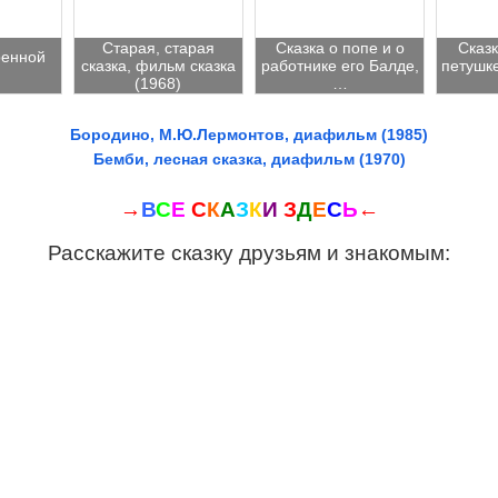
Старая, старая
Сказка о попе и о
Сказк
оенной
сказка, фильм сказка
работнике его Балде,
петушке
(1968)
…
Бородино, М.Ю.Лермонтов, диафильм (1985)
Бемби, лесная сказка, диафильм (1970)
→
В
С
Е
С
К
А
З
К
И
З
Д
Е
С
Ь
←
Расскажите сказку друзьям и знакомым: