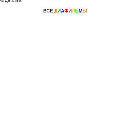
з детства.
ВСЕ
Д
И
А
Ф
И
Л
Ь
М
Ы