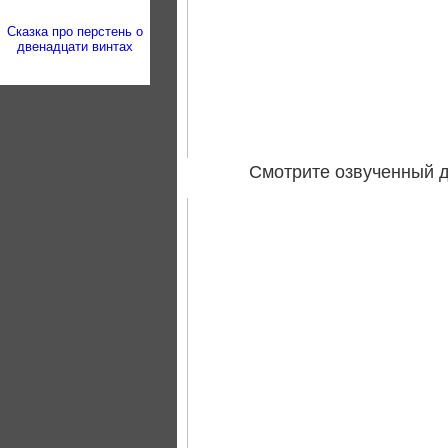
Сказка про перстень о
двенадцати винтах
Смотрите озвученный д