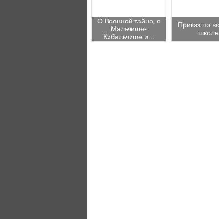
О Военной тайне, о
Приказ по в
Мальчише-
школе
Кибальчише и…