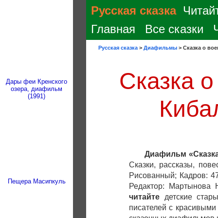
Русская сказка
Читайт
Главная
Все сказки
Русская сказка
>
Диафильмы
>
Сказка о во
Сказка о
Дары феи Кренского
озера, диафильм
(1991)
Киба
Диафильм «Сказка
Сказки, рассказы, пове
Рисованный; Кадров: 47
Пещера Масипкуль
Редактор: Мартынова 
читайте
детские стар
писателей с красивыми