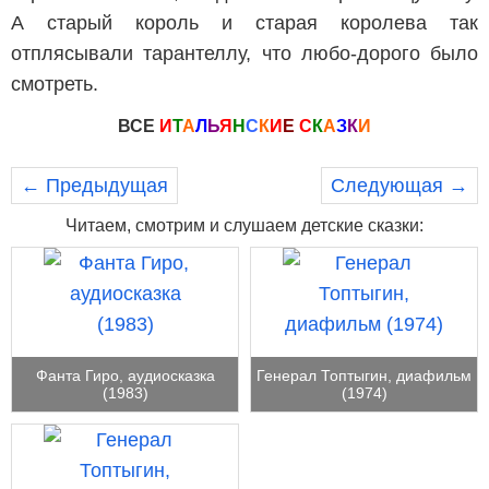
А старый король и старая королева так
отплясывали тарантеллу, что любо-дорого было
смотреть.
ВСЕ
И
Т
А
Л
Ь
Я
Н
С
К
И
Е
С
К
А
З
К
И
← Предыдущая
Следующая →
Читаем, смотрим и слушаем детские сказки:
Фанта Гиро, аудиосказка
Генерал Топтыгин, диафильм
(1983)
(1974)