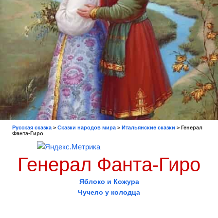
Русская сказка
>
Сказки народов мира
>
Итальянские сказки
>
Генерал
Фанта-Гиро
Генерал Фанта-Гиро
Яблоко и Кожура
Чучело у колодца