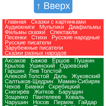
↑ Вверх
Главная
Сказки с картинками
Аудиокниги
Мультики
Диафильмы
Фильмы сказки
Спектакли
Песенки
Стихи
Русские народные
Русские писатели
Зарубежные писатели
Сказки разных народов
Аксаков
Бажов
Ершов
Пушкин
Крылов
Ушинский
Одоевский
Гаршин
Лев Толстой
Алексей Толстой
Даль
Жуковский
Салтыков-Щедрин
Мамин-Сибиряк
Чехов
Бианки
Скребицкий
Снегирёв
Житков
Баруздин
Зощенко
Пантелеев
Коваль
Чарушин
Носов
Пермяк
Гайдар