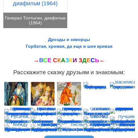
Генерал Топтыгин, диафильм
(1964)
Дрозды и скворцы
Горбатая, хромая, да еще и шея кривая
→
В
С
Е
С
К
А
З
К
И
З
Д
Е
С
Ь
←
Расскажите сказку друзьям и знакомым: