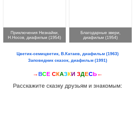
Приключения Незнайки,
Благодарные звери,
Н.Носов, диафильм (1954)
диафильм (1954)
Цветик-семицветик, В.Катаев, диафильм (1963)
Заповедник сказок, диафильм (1991)
→
В
С
Е
С
К
А
З
К
И
З
Д
Е
С
Ь
←
Расскажите сказку друзьям и знакомым: