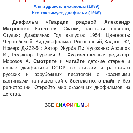
Анс и дракон, диафильм (1989)
Кто как зимует, диафильм (1969)
Диафильм «Гвардии рядовой Александр
Матросов»
; Категория: Сказки, рассказы, повести;
Студия: Диафильм; Год выпуска: 1954; Цветность:
Чёрно-белый; Вид диафильма: Рисованный; Кадров: 62;
Номер: Д-232-54; Автор: Журба П.; Художник: Архипов
И.; Редактор: Гуревич Л.; Художественный редактор:
Морозов А.
Смотрите
и
читайте
детские старые и
новые диафильмы
СССР
по сказкам и рассказам
русских и зарубежных писателей с красивыми
картинками на нашем сайте
бесплатно
,
онлайн
и без
регистрации. Откройте мир сказочных диафильмов из
детства.
ВСЕ
Д
И
А
Ф
И
Л
Ь
М
Ы