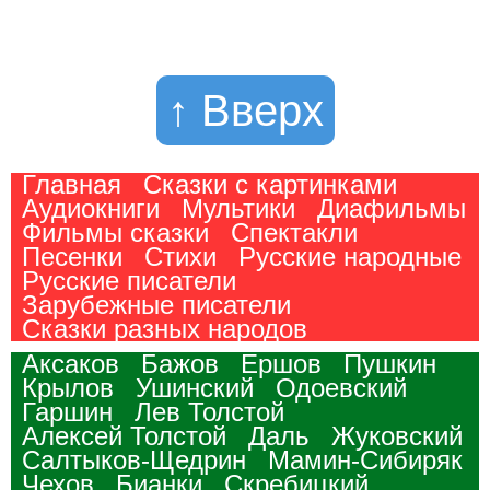
↑ Вверх
Главная
Сказки с картинками
Аудиокниги
Мультики
Диафильмы
Фильмы сказки
Спектакли
Песенки
Стихи
Русские народные
Русские писатели
Зарубежные писатели
Сказки разных народов
Аксаков
Бажов
Ершов
Пушкин
Крылов
Ушинский
Одоевский
Гаршин
Лев Толстой
Алексей Толстой
Даль
Жуковский
Салтыков-Щедрин
Мамин-Сибиряк
Чехов
Бианки
Скребицкий