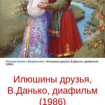
Русская сказка
>
Диафильмы
>
Илюшины друзья, В.Данько, диафильм
(1986)
Илюшины друзья,
В.Данько, диафильм
(1986)