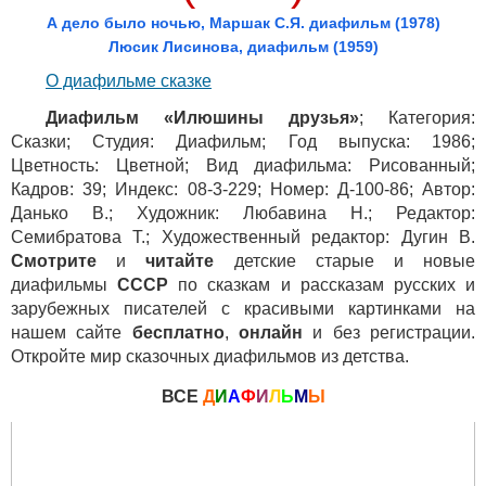
А дело было ночью, Маршак С.Я. диафильм (1978)
Люсик Лисинова, диафильм (1959)
О диафильме сказке
Диафильм «Илюшины друзья»
; Категория:
Сказки; Студия: Диафильм; Год выпуска: 1986;
Цветность: Цветной; Вид диафильма: Рисованный;
Кадров: 39; Индекс: 08-3-229; Номер: Д-100-86; Автор:
Данько В.; Художник: Любавина Н.; Редактор:
Семибратова Т.; Художественный редактор: Дугин В.
Смотрите
и
читайте
детские старые и новые
диафильмы
СССР
по сказкам и рассказам русских и
зарубежных писателей с красивыми картинками на
нашем сайте
бесплатно
,
онлайн
и без регистрации.
Откройте мир сказочных диафильмов из детства.
ВСЕ
Д
И
А
Ф
И
Л
Ь
М
Ы