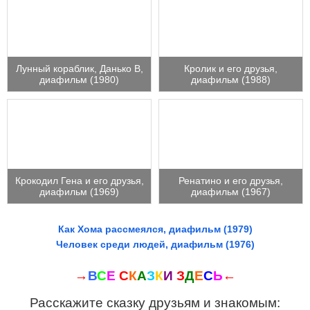
Лунный кораблик, Данько В,
Кролик и его друзья,
диафильм (1980)
диафильм (1988)
Крокодил Гена и его друзья,
Ренатино и его друзья,
диафильм (1969)
диафильм (1967)
Как Хома рассмеялся, диафильм (1979)
Человек среди людей, диафильм (1976)
→
В
С
Е
С
К
А
З
К
И
З
Д
Е
С
Ь
←
Расскажите сказку друзьям и знакомым: