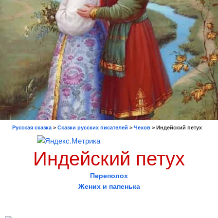
Русская сказка
>
Сказки русских писателей
>
Чехов
>
Индейский петух
Индейский петух
Переполох
Жених и папенька