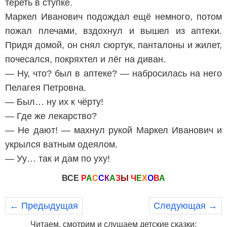
тереть в ступке.
Маркел Иванович подождал ещё немного, потом
пожал плечами, вздохнул и вышел из аптеки.
Придя домой, он снял сюртук, панталоны и жилет,
почесался, покряхтел и лёг на диван.
— Ну, что? был в аптеке? — набросилась на него
Пелагея Петровна.
— Был… ну их к чёрту!
— Где же лекарство?
— Не дают! — махнул рукой Маркел Иванович и
укрылся ватным одеялом.
— Уу… так и дам по уху!
ВСЕ
Р
А
С
С
К
А
З
Ы
Ч
Е
Х
О
В
А
← Предыдущая
Следующая →
Читаем, смотрим и слушаем детские сказки: