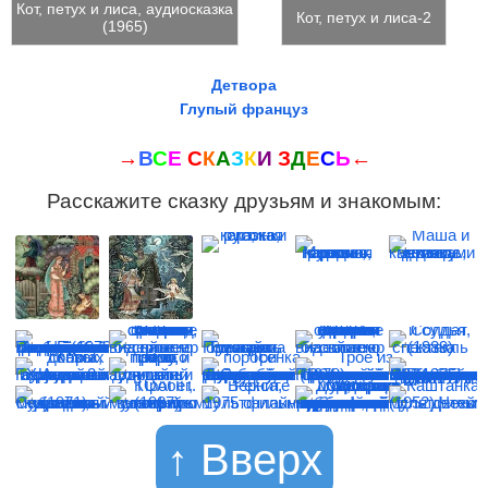
Кот, петух и лиса, аудиосказка
Кот, петух и лиса-2
(1965)
Детвора
Глупый француз
→
В
С
Е
С
К
А
З
К
И
З
Д
Е
С
Ь
←
Расскажите сказку друзьям и знакомым:
↑ Вверх