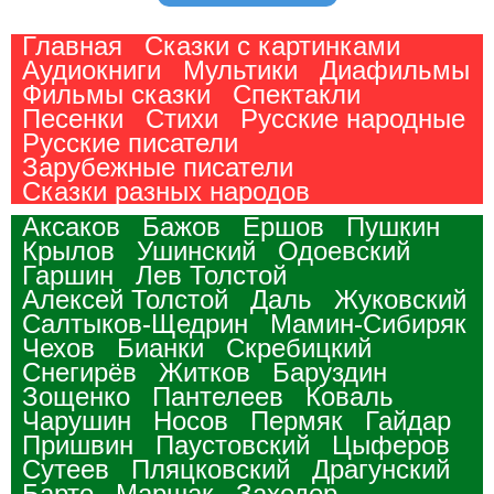
Главная
Сказки с картинками
Аудиокниги
Мультики
Диафильмы
Фильмы сказки
Спектакли
Песенки
Стихи
Русские народные
Русские писатели
Зарубежные писатели
Сказки разных народов
Аксаков
Бажов
Ершов
Пушкин
Крылов
Ушинский
Одоевский
Гаршин
Лев Толстой
Алексей Толстой
Даль
Жуковский
Салтыков-Щедрин
Мамин-Сибиряк
Чехов
Бианки
Скребицкий
Снегирёв
Житков
Баруздин
Зощенко
Пантелеев
Коваль
Чарушин
Носов
Пермяк
Гайдар
Пришвин
Паустовский
Цыферов
Сутеев
Пляцковский
Драгунский
Барто
Маршак
Заходер