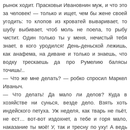
рынок ходит. Прасковьи Ивановнин муж, и что это
за человек! — только и ищет, чем бы жене своей
угодить: то клопов из кроватей вываривает, то
шубу выбивает, чтоб моль не поела, то рыбу
чистит. Один только ты у меня, нечистый тебя
знает, в кого уродился! День-деньской лежишь,
как анафема, на диване и только и знаешь, что
водку трескаешь да про Румелию балясы
точишь!..
— Что же мне делать? — робко спросил Маркел
Иваныч.
— Что делать! Да мало ли делов? Куда в
хозяйстве ни сунься, везде дело. Взять хоть
индейского петуха. Уж неделя, как тварь не пьёт,
не ест… вот-вот издохнет, а тебе и горя мало,
наказание ты моё! У, так и тресну по уху! А ведь