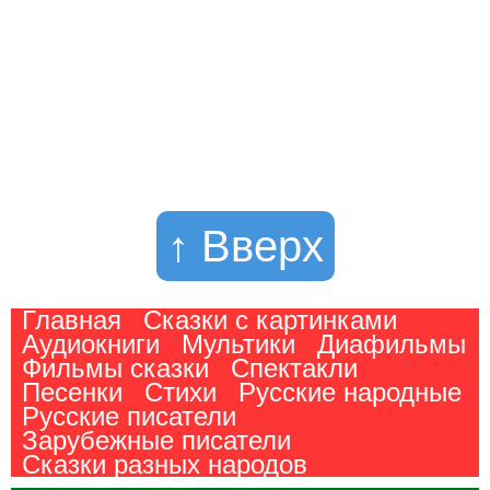
↑ Вверх
Главная
Сказки с картинками
Аудиокниги
Мультики
Диафильмы
Фильмы сказки
Спектакли
Песенки
Стихи
Русские народные
Русские писатели
Зарубежные писатели
Сказки разных народов