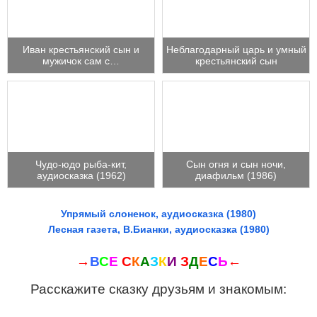
Иван крестьянский сын и
Неблагодарный царь и умный
мужичок сам с…
крестьянский сын
Чудо-юдо рыба-кит,
Сын огня и сын ночи,
аудиосказка (1962)
диафильм (1986)
Упрямый слоненок, аудиосказка (1980)
Лесная газета, В.Бианки, аудиосказка (1980)
→
В
С
Е
С
К
А
З
К
И
З
Д
Е
С
Ь
←
Расскажите сказку друзьям и знакомым: