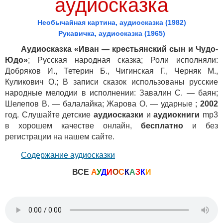
аудиосказка
Необычайная картина, аудиосказка (1982)
Рукавичка, аудиосказка (1965)
Аудиосказка «Иван — крестьянский сын и Чудо-
Юдо»
; Русская народная сказка; Роли исполняли:
Добряков И., Тетерин Б., Чигинская Г., Черняк М.,
Куликович О.; В записи сказок использованы русские
народные мелодии в исполнении: Завалин С. — баян;
Шелепов В. — балалайка; Жарова О. — ударные ;
2002
год. Слушайте детские
аудиосказки
и
аудиокниги
mp3
в хорошем качестве онлайн,
бесплатно
и без
регистрации на нашем сайте.
Содержание аудиосказки
ВСЕ
А
У
Д
И
О
С
К
А
З
К
И