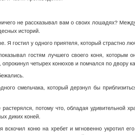
 ничего не рассказывал вам о своих лошадях? Между
десных историй.
е. Я гостил у одного приятеля, который страстно л
 показывал гостям лучшего своего коня, которым о
, опрокинул четырех конюхов и помчался по двору к
бежались.
дного смельчака, который дерзнул бы приблизить
 растерялся, потому что, обладая удивительной хр
ых диких коней.
 вскочил коню на хребет и мгновенно укротил его