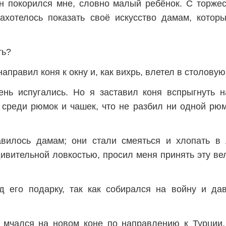
н покорился мне, словно малый ребёнок. С торже
захотелось показать своё искусство дамам, котор
ть?
направил коня к окну и, как вихрь, влетел в столовую
нь испугались. Но я заставил коня вспрыгнуть н
 среди рюмок и чашек, что не разбил ни одной рюм
авилось дамам; они стали смеяться и хлопать в 
ивительной ловкостью, просил меня принять эту в
д его подарку, так как собирался на войну и да
 мчался на новом коне по направлению к Турции,