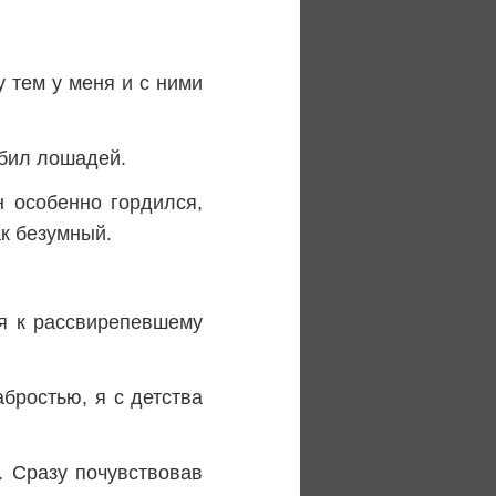
 тем у меня и с ними
юбил лошадей.
н особенно гордился,
ак безумный.
ся к рассвирепевшему
абростью, я с детства
. Сразу почувствовав