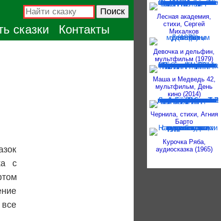
Лесная академия,
стихи, Сергей
ь сказки
Контакты
Михалков
Девочка и дельфин,
мультфильм (1979)
Маша и Медведь 42,
мультфильм, День
кино (2014)
Чернила, стихи, Агния
Барто
Курочка Ряба,
аудиосказка (1965)