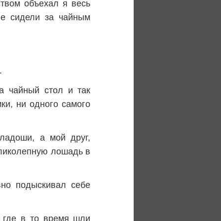
ством объехал я весь
ые сидели за чайным
.
а чайный стол и так
ки, ни одного самого
ладоши, а мой друг,
еликолепную лошадь в
вно подыскивал себе
 где в то время шли