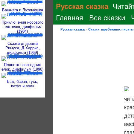
Русская сказка
Читайт
Баба-яга и Лутонюшка
Главная
Все сказки
Приключения носового
платочка, диафильм
Русская сказка
>
Сказки зарубежных писате
(1984)
Сказки дядюшки
Римуса, Д.Харрис,
диафильм (1969)
Планета новогодних
ёлок, диафильм (1990)
Бык, баран, гусь,
петух и волк