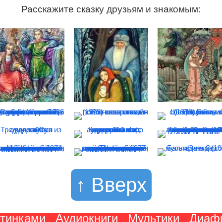
Расскажите сказку друзьям и знакомым:
↑ Вверх
ртинками
Аудиокниги
Мультики
Диаф