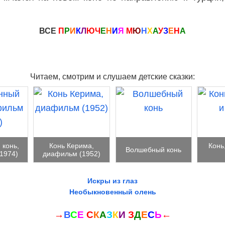
ВСЕ
П
Р
И
К
Л
Ю
Ч
Е
Н
И
Я
М
Ю
Н
Х
А
У
З
Е
Н
А
Читаем, смотрим и слушаем детские сказки:
 конь,
Конь Керима,
Конь
Волшебный конь
1974)
диафильм (1952)
Искры из глаз
Необыкновенный олень
→
В
С
Е
С
К
А
З
К
И
З
Д
Е
С
Ь
←