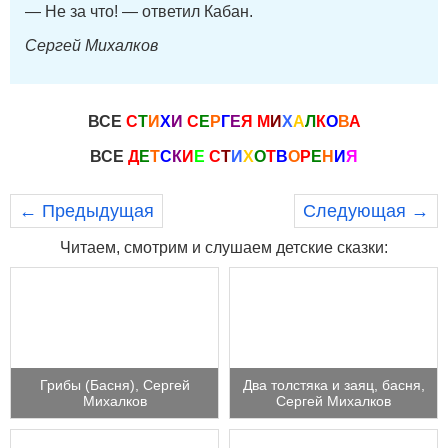
— Не за что! — ответил Кабан.
Сергей Михалков
ВСЕ
С
Т
И
Х
И
С
Е
Р
Г
Е
Я
М
И
Х
А
Л
К
О
В
А
ВСЕ
Д
Е
Т
С
К
И
Е
С
Т
И
Х
О
Т
В
О
Р
Е
Н
И
Я
← Предыдущая
Следующая →
Читаем, смотрим и слушаем детские сказки:
Грибы (Басня), Сергей
Два толстяка и заяц, басня,
Михалков
Сергей Михалков