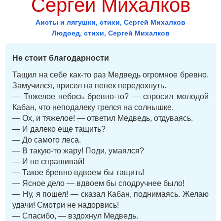
Сергей Михалков
Аисты и лягушки, стихи, Сергей Михалков
Людоед, стихи, Сергей Михалков
Не стоит благодарности
Тащил на себе как-то раз Медведь огромное бревно.
Замучился, присел на пенек передохнуть.
— Тяжелое небось бревно-то? — спросил молодой
Кабан, что неподалеку грелся на солнышке.
— Ох, и тяжелое! — ответил Медведь, отдуваясь.
— И далеко еще тащить?
— До самого леса.
— В такую-то жару! Поди, умаялся?
— И не спрашивай!
— Такое бревно вдвоем бы тащить!
— Ясное дело — вдвоем бы сподручнее было!
— Ну, я пошел! — сказал Кабан, поднимаясь. Желаю
удачи! Смотри не надорвись!
— Спасибо, — вздохнул Медведь.