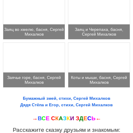
Заяц во хмелю, басня, Сергей
Заяц и Черепаха, басня,
Михалков
Сергей Михалков
Заячье горе, басня, Сергей
Коты и мыши, басня, Сергей
Михалков
Михалков
Бумажный змей, стихи, Сергей Михалков
Дядя Стёпа и Егор, стихи, Сергей Михалков
→
В
С
Е
С
К
А
З
К
И
З
Д
Е
С
Ь
←
Расскажите сказку друзьям и знакомым: