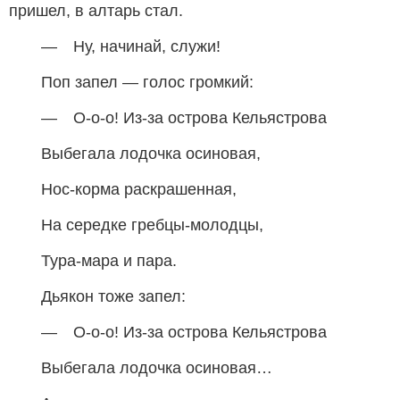
пришел, в алтарь стал.
— Ну, начинай, служи!
Поп запел — голос громкий:
— О-о-о! Из-за острова Кельястрова
Выбегала лодочка осиновая,
Нос-корма раскрашенная,
На середке гребцы-молодцы,
Тура-мара и пара.
Дьякон тоже запел:
— О-о-о! Из-за острова Кельястрова
Выбегала лодочка осиновая…