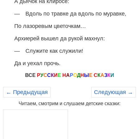
А дьячок на клиросе:
— Вдоль по травке да вдоль по муравке,
По лазоревым цветочкам…
Архиерей вышел да рукой махнул:
— Служите как служили!
Да и уехал прочь.
ВСЕ
Р
У
С
С
К
И
Е
Н
А
Р
О
Д
Н
Ы
Е
С
К
А
З
К
И
← Предыдущая
Следующая →
Читаем, смотрим и слушаем детские сказки: