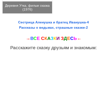
Деревня Утка, фильм сказка
(1976)
Сестрица Аленушка и братец Иванушка-4
Рассказы о ведьмах, страшные сказки-2
→
В
С
Е
С
К
А
З
К
И
З
Д
Е
С
Ь
←
Расскажите сказку друзьям и знакомым: