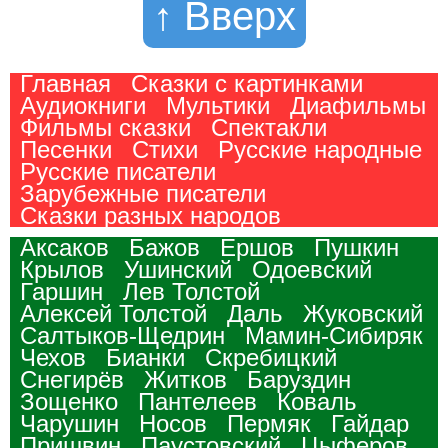
↑ Вверх
Главная
Сказки с картинками
Аудиокниги
Мультики
Диафильмы
Фильмы сказки
Спектакли
Песенки
Стихи
Русские народные
Русские писатели
Зарубежные писатели
Сказки разных народов
Аксаков
Бажов
Ершов
Пушкин
Крылов
Ушинский
Одоевский
Гаршин
Лев Толстой
Алексей Толстой
Даль
Жуковский
Салтыков-Щедрин
Мамин-Сибиряк
Чехов
Бианки
Скребицкий
Снегирёв
Житков
Баруздин
Зощенко
Пантелеев
Коваль
Чарушин
Носов
Пермяк
Гайдар
Пришвин
Паустовский
Цыферов