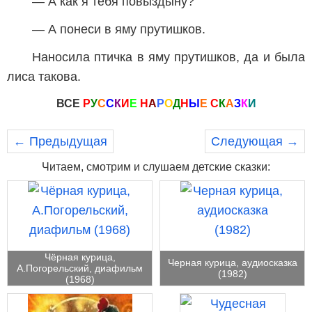
— А как я тебя повыздыну?
— А понеси в яму прутишков.
Наносила птичка в яму прутишков, да и была
лиса такова.
ВСЕ
Р
У
С
С
К
И
Е
Н
А
Р
О
Д
Н
Ы
Е
С
К
А
З
К
И
← Предыдущая
Следующая →
Читаем, смотрим и слушаем детские сказки:
Чёрная курица,
Черная курица, аудиосказка
А.Погорельский, диафильм
(1982)
(1968)