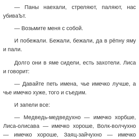
— Паны наехали, стреляют, паляют, нас
убиваЪт.
— Возьмите меня с собой.
И побежали. Бежали, бежали, да в рёпну яму
и пали.
Долго они в яме сидели, есть захотели. Лиса
и говорит:
— Давайте петь имена, чье имечко лучше, а
чье имечко хуже, того и съедим.
И запели все:
— Медведь-медведухно — имечко хорбше,
Лиса-олисава — имечко хороше, Волк-волчухно
— имечко хороше, Заяц-зайчухно — имечко