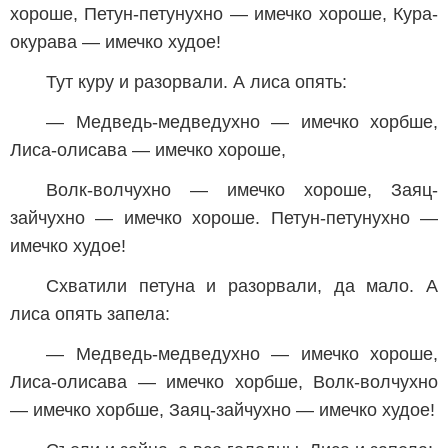
хороше, Петун-петунухно — имечко хороше, Кура-
окурава — имечко худое!
Тут куру и разорвали. А лиса опять:
— Медведь-медведухно — имечко хорбше,
Лиса-олисава — имечко хороше,
Волк-волчухно — имечко хороше, Заяц-
зайчухно — имечко хороше. Петун-петунухно —
имечко худое!
Схватили петуна и разорвали, да мало. А
лиса опять запела:
— Медведь-медведухно — имечко хороше,
Лиса-олисава — имечко хорбше, Волк-волчухно
— имечко хорбше, Заяц-зайчухно — имечко худое!