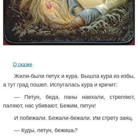
О сказке
Жили-были петух и кура. Вышла кура из избы,
а тут град пошел. Испугалась кура и кричит:
— Петун, беда, паны наехали, стреляют,
паляют, нас убивают. Бежим, петун!
И побежали. Бежали-бежали. Им стрету заяц.
— Куды, петун, бежишь?