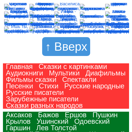
↑ Вверх
Главная
Сказки с картинками
Аудиокниги
Мультики
Диафильмы
Фильмы сказки
Спектакли
Песенки
Стихи
Русские народные
Русские писатели
Зарубежные писатели
Сказки разных народов
Аксаков
Бажов
Ершов
Пушкин
Крылов
Ушинский
Одоевский
Гаршин
Лев Толстой