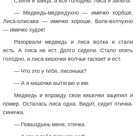
Съели и зайца, а все голодны. Лиса и запела:
— Медведь-медведухно — имечко хорбше,
Лиса-олисава — имечко хороше. Волк-волчухно
— имечко худое!
Разорвали медведь и лиса волка и стали
есть. А лиса не ест. Долго сидели. Стало опять
голодно, а лиса кишочки волчьи таскает и ест.
— Что это у тебя, лисонька?
— А я кишочки вытягаю и ем.
Медведь и вправду свои кишочки зацепил и
помер. Осталась лиса одна. Видит, сидит птичка-
синичка.
— Повыздынь меня, птичка.