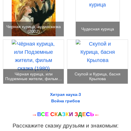
Черная курица, аудиосказка
Чудесная курица
(2002)
Чёрная курица, или
Скупой и Курица, басня
Подземные жители, фильм…
Крылова
Хитрая наука-3
Война грибов
→
В
С
Е
С
К
А
З
К
И
З
Д
Е
С
Ь
←
Расскажите сказку друзьям и знакомым: