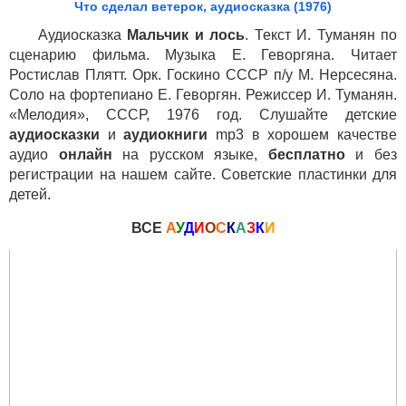
Что сделал ветерок, аудиосказка (1976)
Аудиосказка
Мальчик и лось
. Текст И. Туманян по
сценарию фильма. Музыка Е. Геворгяна. Читает
Ростислав Плятт. Орк. Госкино СССР п/у М. Нерсесяна.
Соло на фортепиано Е. Геворгян. Режиссер И. Туманян.
«Мелодия», СССР, 1976 год. Слушайте детские
аудиосказки
и
аудиокниги
mp3 в хорошем качестве
аудио
онлайн
на русском языке,
бесплатно
и без
регистрации на нашем сайте. Советские пластинки для
детей.
ВСЕ
А
У
Д
И
О
С
К
А
З
К
И