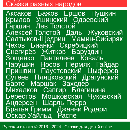
Сказки разных народов
Аксаков
Бажов
Ершов
Пушкин
Крылов
Ушинский
Одоевский
Гаршин
Лев Толстой
Алексей Толстой
Даль
Жуковский
Салтыков-Щедрин
Мамин-Сибиряк
Чехов
Бианки
Скребицкий
Снегирёв
Житков
Баруздин
Зощенко
Пантелеев
Коваль
Чарушин
Носов
Пермяк
Гайдар
Пришвин
Паустовский
Цыферов
Сутеев
Пляцковский
Драгунский
Барто
Маршак
Заходер
Михалков
Сапгир
Благинина
Берестов
Мошковская
Чуковский
Андерсен
Шарль Перро
Братья Гримм
Джанни Родари
Оскар Уайльд
Распе
Русская сказка © 2016 - 2024 Сказки для детей online