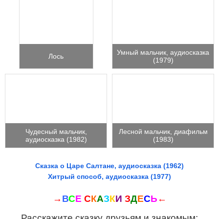
Умный мальчик, аудиосказка
Лось
(1979)
Чудесный мальчик,
Лесной мальчик, диафильм
аудиосказка (1982)
(1983)
Сказка о Царе Салтане, аудиосказка (1962)
Хитрый способ, аудиосказка (1977)
→
В
С
Е
С
К
А
З
К
И
З
Д
Е
С
Ь
←
Расскажите сказку друзьям и знакомым: