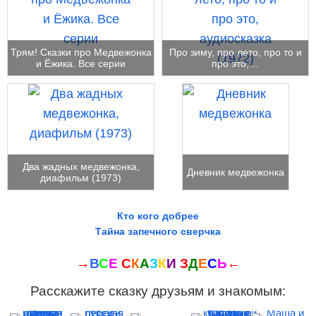
Трям! Сказки про Медвежонка
Про зиму, про лето, про то и
и Ёжика. Все серии
про это,…
Два жадных медвежонка,
Дневник медвежонка
диафильм (1973)
Кто кого добрее
Тайна запечного сверчка
→
В
С
Е
С
К
А
З
К
И
З
Д
Е
С
Ь
←
Расскажите сказку друзьям и знакомым: