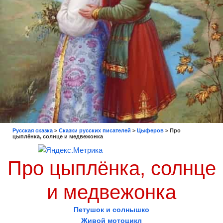
Русская сказка
>
Сказки русских писателей
>
Цыферов
>
Про
цыплёнка, солнце и медвежонка
Про цыплёнка, солнце
и медвежонка
Петушок и солнышко
Живой мотоцикл