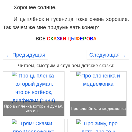
Хорошее солнце.
И цыплёнок и гусеница тоже очень хорошие.
Так зачем же мне придумывать конец?
ВСЕ
С
К
А
З
К
И
Ц
Ы
Ф
Е
Р
О
В
А
← Предыдущая
Следующая →
Читаем, смотрим и слушаем детские сказки:
Про цыплёнка который думал,
Про слонёнка и медвежонка
что он…