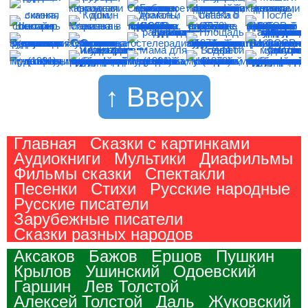
↑ Вверх
Главная
Сказки с картинками
Аудиокниги
Мультики
Диафильмы
Фильмы сказки
Спектакли
Песенки
Стихи
Русские народные
Русские писатели
Зарубежные писатели
Сказки разных народов
Аксаков
Бажов
Ершов
Пушкин
Крылов
Ушинский
Одоевский
Гаршин
Лев Толстой
Алексей Толстой
Даль
Жуковский