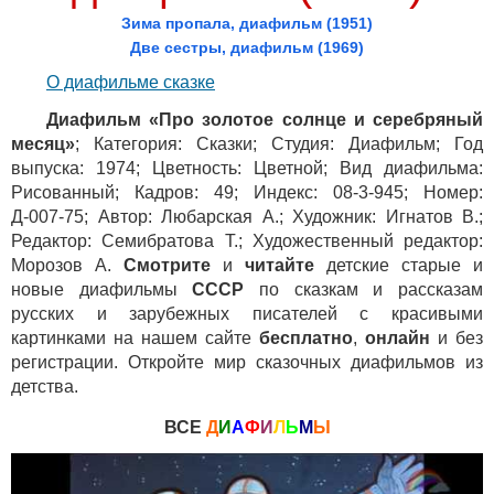
Зима пропала, диафильм (1951)
Две сестры, диафильм (1969)
О диафильме сказке
Диафильм «Про золотое солнце и серебряный
месяц»
; Категория: Сказки; Студия: Диафильм; Год
выпуска: 1974; Цветность: Цветной; Вид диафильма:
Рисованный; Кадров: 49; Индекс: 08-3-945; Номер:
Д-007-75; Автор: Любарская А.; Художник: Игнатов В.;
Редактор: Семибратова Т.; Художественный редактор:
Морозов А.
Смотрите
и
читайте
детские старые и
новые диафильмы
СССР
по сказкам и рассказам
русских и зарубежных писателей с красивыми
картинками на нашем сайте
бесплатно
,
онлайн
и без
регистрации. Откройте мир сказочных диафильмов из
детства.
ВСЕ
Д
И
А
Ф
И
Л
Ь
М
Ы