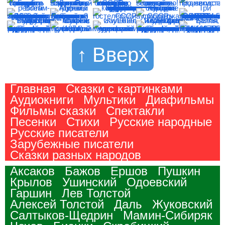
↑ Вверх
Главная
Сказки с картинками
Аудиокниги
Мультики
Диафильмы
Фильмы сказки
Спектакли
Песенки
Стихи
Русские народные
Русские писатели
Зарубежные писатели
Сказки разных народов
Аксаков
Бажов
Ершов
Пушкин
Крылов
Ушинский
Одоевский
Гаршин
Лев Толстой
Алексей Толстой
Даль
Жуковский
Салтыков-Щедрин
Мамин-Сибиряк