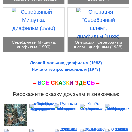
Серебряный Мишутка,
Операция "Серебряный
диафильм (1990)
шлем", диафильм (1988)
Лесной мальчик, диафильм (1983)
Начало театра, диафильм (1973)
→
В
С
Е
С
К
А
З
К
И
З
Д
Е
С
Ь
←
Расскажите сказку друзьям и знакомым: