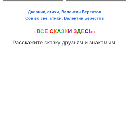
Дневник, стихи, Валентин Берестов
Сон во сне, стихи, Валентин Берестов
→
В
С
Е
С
К
А
З
К
И
З
Д
Е
С
Ь
←
Расскажите сказку друзьям и знакомым: