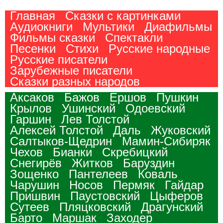
Главная
Сказки с картинками
Аудиокниги
Мультики
Диафильмы
Фильмы сказки
Спектакли
Песенки
Стихи
Русские народные
Русские писатели
Зарубежные писатели
Сказки разных народов
Аксаков
Бажов
Ершов
Пушкин
Крылов
Ушинский
Одоевский
Гаршин
Лев Толстой
Алексей Толстой
Даль
Жуковский
Салтыков-Щедрин
Мамин-Сибиряк
Чехов
Бианки
Скребицкий
Снегирёв
Житков
Баруздин
Зощенко
Пантелеев
Коваль
Чарушин
Носов
Пермяк
Гайдар
Пришвин
Паустовский
Цыферов
Сутеев
Пляцковский
Драгунский
Барто
Маршак
Заходер