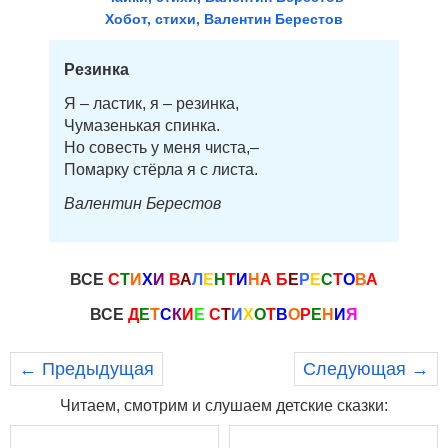
Хобот, стихи, Валентин Берестов
Резинка
Я – ластик, я – резинка,
Чумазенькая спинка.
Но совесть у меня чиста,–
Помарку стёрла я с листа.
Валентин Берестов
ВСЕ
С
Т
И
Х
И
В
А
Л
Е
Н
Т
И
Н
А
Б
Е
Р
Е
С
Т
О
В
А
ВСЕ
Д
Е
Т
С
К
И
Е
С
Т
И
Х
О
Т
В
О
Р
Е
Н
И
Я
← Предыдущая
Следующая →
Читаем, смотрим и слушаем детские сказки: