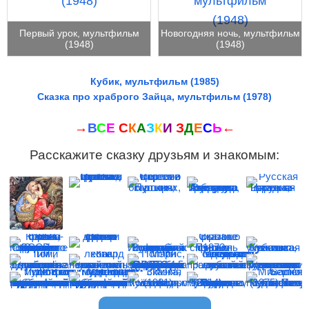
Первый урок, мультфильм
Новогодняя ночь, мультфильм
(1948)
(1948)
Кубик, мультфильм (1985)
Сказка про храброго Зайца, мультфильм (1978)
→
В
С
Е
С
К
А
З
К
И
З
Д
Е
С
Ь
←
Расскажите сказку друзьям и знакомым: