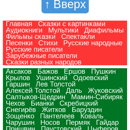
↑ Вверх
Главная
Сказки с картинками
Аудиокниги
Мультики
Диафильмы
Фильмы сказки
Спектакли
Песенки
Стихи
Русские народные
Русские писатели
Зарубежные писатели
Сказки разных народов
Аксаков
Бажов
Ершов
Пушкин
Крылов
Ушинский
Одоевский
Гаршин
Лев Толстой
Алексей Толстой
Даль
Жуковский
Салтыков-Щедрин
Мамин-Сибиряк
Чехов
Бианки
Скребицкий
Снегирёв
Житков
Баруздин
Зощенко
Пантелеев
Коваль
Чарушин
Носов
Пермяк
Гайдар
Пришвин
Паустовский
Цыферов