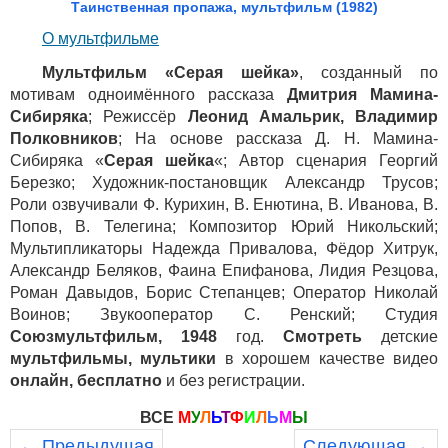
Таинственная пропажа, мультфильм (1982)
О мультфильме
Мультфильм «Серая шейка»
, созданный по
мотивам одноимённого рассказа
Дмитрия Мамина-
Сибиряка
; Режиссёр
Леонид Амальрик, Владимир
Полковников
; На основе рассказа Д. Н. Мамина-
Сибиряка «
Серая шейка
«; Автор сценария Георгий
Березко; Художник-постановщик Александр Трусов;
Роли озвучивали Ф. Курихин, В. Енютина, В. Иванова, В.
Попов, В. Телегина; Композитор Юрий Никольский;
Мультипликаторы Надежда Привалова, Фёдор Хитрук,
Александр Беляков, Фаина Епифанова, Лидия Резцова,
Роман Давыдов, Борис Степанцев; Оператор Николай
Воинов; Звукооператор С. Ренский; Студия
Союзмультфильм, 1948
год.
Смотреть
детские
мультфильмы, мультики
в хорошем качестве видео
онлайн, бесплатно
и без регистрации.
ВСЕ
М
У
Л
Ь
Т
Ф
И
Л
Ь
М
Ы
← Предыдущая
Следующая →