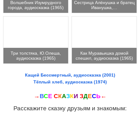
Волшебник Изумрудного
Сестрица Алёнушка и братец
города, аудиосказка (1965)
Иванушка,…
Три толстяка, Ю.Олеша,
Как Муравьишка домой
аудиосказка (1965)
спешил, аудиосказка (1965)
Кащей Бессмертный, аудиосказка (2001)
Тёплый хлеб, аудиосказка (1974)
→
В
С
Е
С
К
А
З
К
И
З
Д
Е
С
Ь
←
Расскажите сказку друзьям и знакомым: