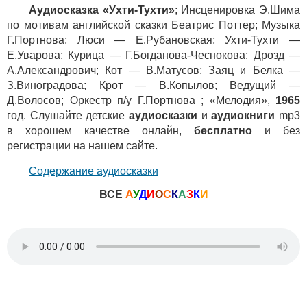
Аудиосказка «Ухти-Тухти»
; Инсценировка Э.Шима
по мотивам английской сказки Беатрис Поттер; Музыка
Г.Портнова; Люси — Е.Рубановская; Ухти-Тухти —
Е.Уварова; Курица — Г.Богданова-Чеснокова; Дрозд —
А.Александрович; Кот — В.Матусов; Заяц и Белка —
З.Виноградова; Крот — В.Копылов; Ведущий —
Д.Волосов; Оркестр п/у Г.Портнова ; «Мелодия»,
1965
год. Слушайте детские
аудиосказки
и
аудиокниги
mp3
в хорошем качестве онлайн,
бесплатно
и без
регистрации на нашем сайте.
Содержание аудиосказки
ВСЕ
А
У
Д
И
О
С
К
А
З
К
И