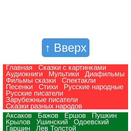
↑ Вверх
Главная
Сказки с картинками
Аудиокниги
Мультики
Диафильмы
Фильмы сказки
Спектакли
Песенки
Стихи
Русские народные
Русские писатели
Зарубежные писатели
Сказки разных народов
Аксаков
Бажов
Ершов
Пушкин
Крылов
Ушинский
Одоевский
Гаршин
Лев Толстой