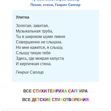
Песня, стихи, Генрих Сапгир
Улитка
Золотая, завитая,
Музыкальная труба,
Ты в широком шуме ливня
Совершенно не слышна.
Но мне кажется, я слышу,
Слышу тихую тебя
Здесь, где мокрая капуста
И кирпичная стена.
Генрих Сапгир
ВСЕ
С
Т
И
Х
И
Г
Е
Н
Р
И
Х
А
С
А
П
Г
И
Р
А
ВСЕ
Д
Е
Т
С
К
И
Е
С
Т
И
Х
О
Т
В
О
Р
Е
Н
И
Я