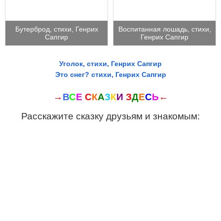
Бутерброд, стихи, Генрих
Воспитанная лошадь, стихи,
Сапгир
Генрих Сапгир
Уголок, стихи, Генрих Сапгир
Это снег? стихи, Генрих Сапгир
→
В
С
Е
С
К
А
З
К
И
З
Д
Е
С
Ь
←
Расскажите сказку друзьям и знакомым: