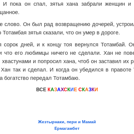
. И пока он спал, зятья хана забрали женщин и 
ещанное.
е слово. Он был рад возвращению дочерей, устроил
 Тотамбая зятья сказали, что он умер в дороге.
 сорок дней, и к концу тоя вернулся Тотамбай. Он
 и что его любимцы ничего не сделали. Хан не пов
хвастунами и попросил хана, чтоб он заставил их 
 Хан так и сделал. И когда он убедился в правоте 
 а богатство передал Тотамбаю.
ВСЕ
К
А
З
А
Х
С
К
И
Е
С
К
А
З
К
И
Жезтырнаки, пери и Мамай
Ермагамбет