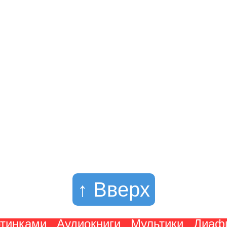
↑ Вверх
ртинками
Аудиокниги
Мультики
Диаф