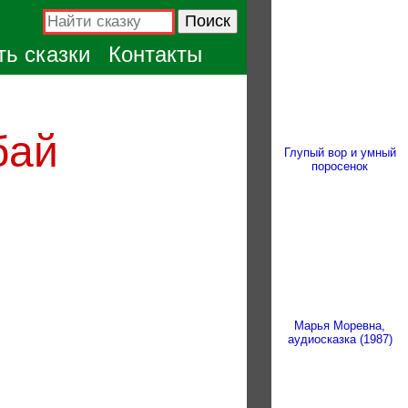
ь сказки
Контакты
бай
Глупый вор и умный
поросенок
Марья Моревна,
аудиосказка (1987)