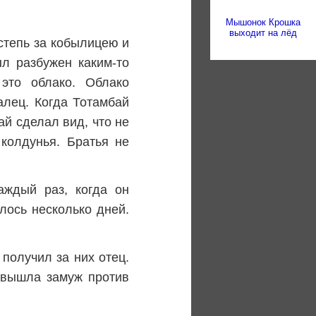
Мышонок Крошка
выходит на лёд
степь за кобылицею и
ыл разбужен каким-то
это облако. Облако
алец. Когда Тотамбай
ай сделал вид, что не
 колдунья. Братья не
аждый раз, когда он
алось несколько дней.
получил за них отец.
 вышла замуж против