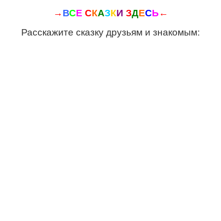
→
В
С
Е
С
К
А
З
К
И
З
Д
Е
С
Ь
←
Расскажите сказку друзьям и знакомым: