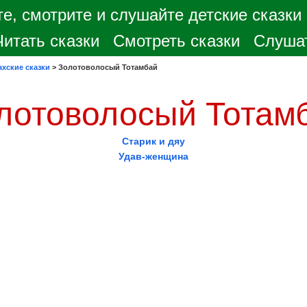
е, смотрите и слушайте детские сказки
Читать сказки
Смотреть сказки
Слушат
ахские сказки
>
Золотоволосый Тотамбай
лотоволосый Тотам
Старик и дяу
Удав-женщина