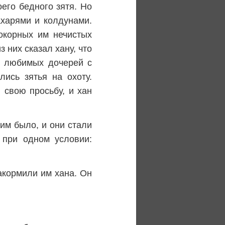
его бедного зятя. Но
харями и колдунами.
окорных им нечистых
 них сказал хану, что
х любимых дочерей с
ись зятья на охоту.
 свою просьбу, и хан
 им было, и они стали
 при одном условии:
акормили им хана. Он