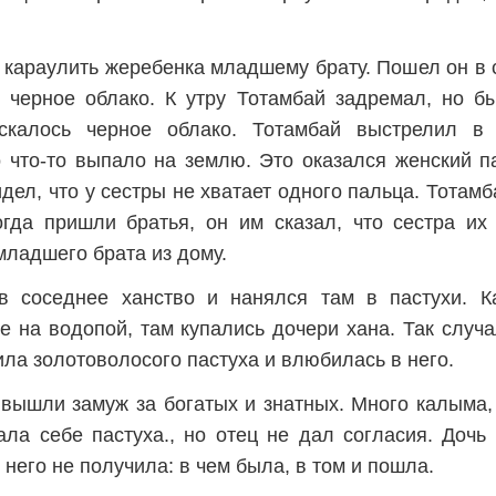
 караулить жеребенка младшему брату. Пошел он в 
я черное облако. К утру Тотамбай задремал, но б
скалось черное облако. Тотамбай выстрелил в 
о что-то выпало на землю. Это оказался женский п
дел, что у сестры не хватает одного пальца. Тотамб
огда пришли братья, он им сказал, что сестра их
младшего брата из дому.
в соседнее ханство и нанялся там в пастухи. К
е на водопой, там купались дочери хана. Так случ
ла золотоволосого пастуха и влюбилась в него.
вышли замуж за богатых и знатных. Много калыма, 
ла себе пастуха., но отец не дал согласия. Дочь
 него не получила: в чем была, в том и пошла.