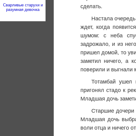
Сварливые старухи и
сделать.
разумная девочка
Настала очередь
ждет, когда появитс
шумом: с неба спу
задрожало, и из нег
пришел домой, то уви
заметил ничего, а к
поверили и выгнали 
Тотамбай ушел 
пригонял стадо к рек
Младшая дочь замети
Старшие дочери 
Младшая дочь выбра
воли отца и ничего от