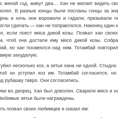
с женой год, живут два… Хан не желает видеть сво
болел. В разные концы были посланы гонцы за зна
День и ночь они ворожили и гадали, призывали п
могли сделать — хан не поправлялся. Наконец один из
ся, если поест мяса дикой козы. Позвал хан свои
м, чтоб они достали ему мясо дикой козы. Собрал
ай, но хан посмеялся над ним. Тотамбай повторил
самую захудалую.
убил несколько коз, а зятья хана ни одной. Стыдно
чтоб он уступил коз им. Тотамбай согласился, но
д рубашку тавро. Они согласились.
ики во дворец. Хан был доволен. Сварили мясо и н
Любимые зятья были награждены.
ть позвал своих любимцев и сказал им: