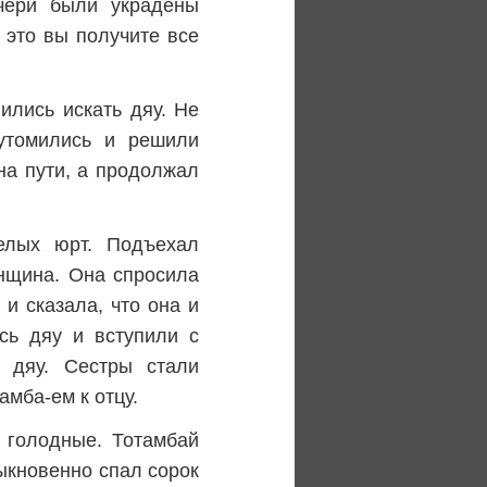
чери были украдены
 это вы получите все
ились искать дяу. Не
 утомились и решили
 на пути, а продолжал
белых юрт. Подъехал
енщина. Она спросила
 и сказала, что она и
сь дяу и вступили с
 дяу. Сестры стали
амба-ем к отцу.
 голодные. Тотамбай
быкновенно спал сорок