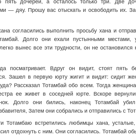
пять дочерей, а осталось только три. Две до
и — дяу. Прошу вас отыскать и освободить их. За
ана согласились выполнить просьбу хана и отправ
тамбай. Долго они ехали пустынными местами,
легко вынес все эти трудности, он не остановился
да посматривает. Вдруг он видит, стоят пять 
ся. Зашел в первую юрту жигит и видит: сидит ж
куда? Рассказал Тотамбай обо всем. Тогда женщина
сестра ее живет в соседней юрте. Вскоре вернули
нок. Долго они бились, наконец Тотамбай убил
збавителя, Затем они собрались и отправились с Тот
ти Тотамбаю встретились любимцы хана, усталые,
сил отдохнуть с ним. Они согласились. Тотамбай о