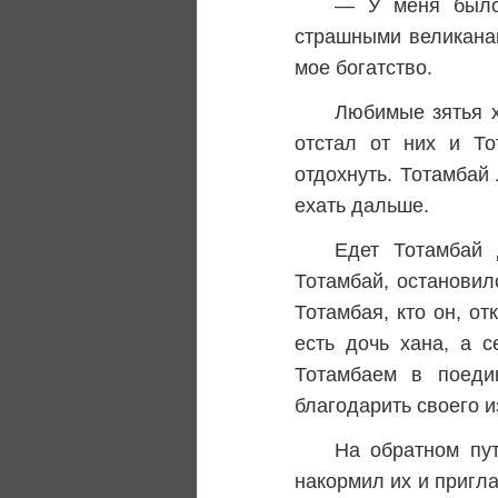
— У меня было 
страшными великанам
мое богатство.
Любимые зятья х
отстал от них и То
отдохнуть. Тотамбай 
ехать дальше.
Едет Тотамбай 
Тотамбай, остановил
Тотамбая, кто он, от
есть дочь хана, а 
Тотамбаем в поеди
благодарить своего и
На обратном пу
накормил их и пригла