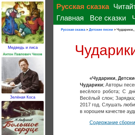
Русская сказка
Читайт
Главная
Все сказки
Русская сказка
>
Детские песни
>
Чударики, 
Чударики
Медведь и лиса
«Чударики, Детски
Чударики
; Авторы песе
весёлого робота; С д
Зелёная Коса
Весёлый слон; Зарядка;
2017 год. Слушать лю
в хорошем качестве ауд
Содержание сборни