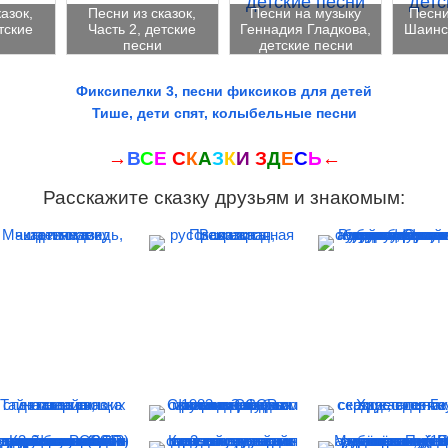
азок,
Песни из сказок,
Песни на музыку
Песн
тские
Часть 2, детские
Геннадия Гладкова,
Шаинск
песни
детские песни
Фиксипелки 3, песни фиксиков для детей
Тише, дети спят, колыбельные песни
→
В
С
Е
С
К
А
З
К
И
З
Д
Е
С
Ь
←
Расскажите сказку друзьям и знакомым: