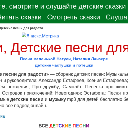
е, смотрите и слушайте детские сказки
Читать сказки
Смотреть сказки
Слушат
Детские песни для радости
, Детские песни дл
Песни маленькой Натуси, Наталия Лансере
Детские частушки и потешки
е песни для радости»
— сборник детских песен; Музыкаль
н и руководители: Александр Естафеев, Ксения Естафеева;
нём рождения; Про дружбу; Самолёт; Песенка про живо
 Островок приключений; Новогодняя; Эстафета; Песня пр
бимые
детские песни
и
музыку
mp3 для детей бесплатно бе
ио все подряд онлайн.
ка
ВСЕ
Д
Е
Т
С
К
И
Е
П
Е
С
Н
И