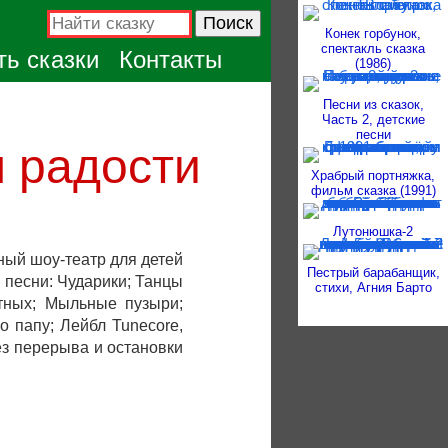
Конек горбунок,
спектакль сказка
ь сказки
Контакты
(1986)
Песни из сказок,
Часть 2, детские
песни
я радости
Храбрый портняжка,
фильм сказка (1991)
Лутонюшка-2
ный шоу-театр для детей
Пестрый барабанщик,
 песни: Чударики; Танцы
стихи, Агния Барто
тных; Мыльные пузыри;
о папу; Лейбл Tunecore,
з перерыва и остановки