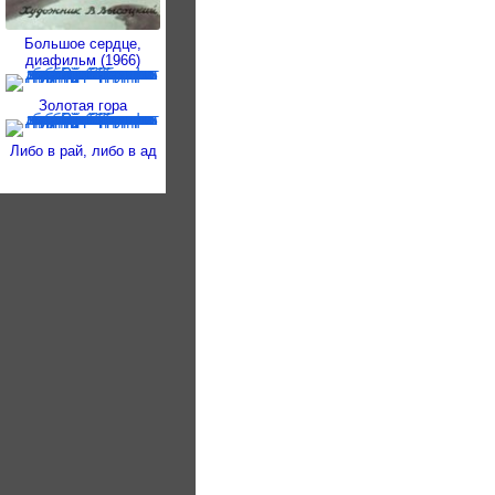
Большое сердце,
диафильм (1966)
Золотая гора
Либо в рай, либо в ад