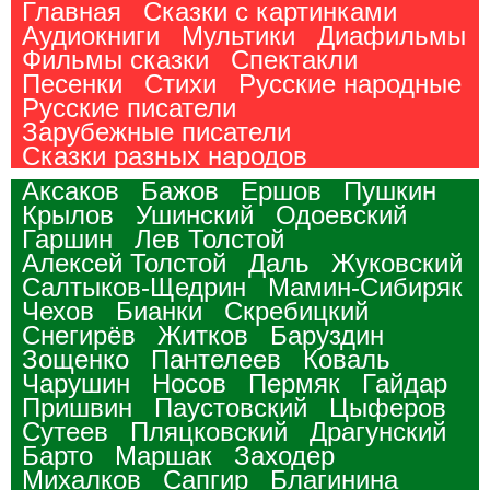
Главная
Сказки с картинками
Аудиокниги
Мультики
Диафильмы
Фильмы сказки
Спектакли
Песенки
Стихи
Русские народные
Русские писатели
Зарубежные писатели
Сказки разных народов
Аксаков
Бажов
Ершов
Пушкин
Крылов
Ушинский
Одоевский
Гаршин
Лев Толстой
Алексей Толстой
Даль
Жуковский
Салтыков-Щедрин
Мамин-Сибиряк
Чехов
Бианки
Скребицкий
Снегирёв
Житков
Баруздин
Зощенко
Пантелеев
Коваль
Чарушин
Носов
Пермяк
Гайдар
Пришвин
Паустовский
Цыферов
Сутеев
Пляцковский
Драгунский
Барто
Маршак
Заходер
Михалков
Сапгир
Благинина