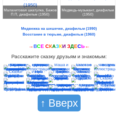
Малахитовая шкатулка, Бажов
Медведь-музыкант, диафильм
П.П, диафильм (1950)
(1950)
Медвежка на шишечке, диафильм (1990)
Восстание в тюрьме, диафильм (1960)
→
В
С
Е
С
К
А
З
К
И
З
Д
Е
С
Ь
←
Расскажите сказку друзьям и знакомым:
↑ Вверх