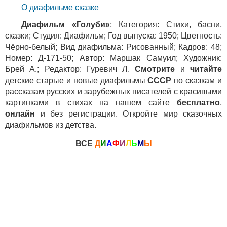
О диафильме сказке
Диафильм «Голуби»
; Категория: Стихи, басни,
сказки; Студия: Диафильм; Год выпуска: 1950; Цветность:
Чёрно-белый; Вид диафильма: Рисованный; Кадров: 48;
Номер: Д-171-50; Автор: Маршак Самуил; Художник:
Брей А.; Редактор: Гуревич Л.
Смотрите
и
читайте
детские старые и новые диафильмы
СССР
по сказкам и
рассказам русских и зарубежных писателей с красивыми
картинками в стихах на нашем сайте
бесплатно
,
онлайн
и без регистрации. Откройте мир сказочных
диафильмов из детства.
ВСЕ
Д
И
А
Ф
И
Л
Ь
М
Ы