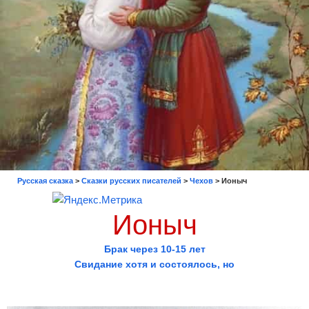
Русская сказка
>
Сказки русских писателей
>
Чехов
>
Ионыч
Ионыч
Брак через 10-15 лет
Свидание хотя и состоялось, но