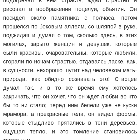
подогревал в нем страсть, ждал страстно и
рисовал в воображении поцелуи, объятия. Он
посидел около памятника с полчаса, потом
прошелся по боковым аллеям, со шляпой в руке,
поджидая и думая о том, сколько здесь, в этих
могилах, зарыто женщин и девушек, которые
были красивы, очаровательны, которые любили,
сгорали по ночам страстью, отдаваясь ласке. Как,
в сущности, нехорошо шутит над человеком мать-
природа, как обидно сознавать это! Старцев
думал так, и в то же время ему хотелось
закричать, что он хочет, что он ждет любви во что
бы то ни стало; перед ним белели уже не куски
мрамора, а прекрасные тела, он видел формы,
которые стыдливо прятались в тени деревьев,
ощущал тепло, и это томление становилось