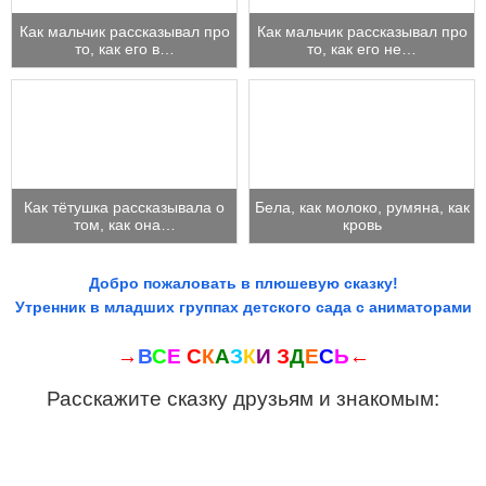
Как мальчик рассказывал про
Как мальчик рассказывал про
то, как его в…
то, как его не…
Как тётушка рассказывала о
Бела, как молоко, румяна, как
том, как она…
кровь
Добро пожаловать в плюшевую сказку!
Утренник в младших группах детского сада с аниматорами
→
В
С
Е
С
К
А
З
К
И
З
Д
Е
С
Ь
←
Расскажите сказку друзьям и знакомым: