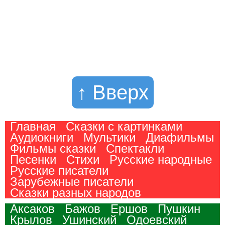
↑ Вверх
Главная
Сказки с картинками
Аудиокниги
Мультики
Диафильмы
Фильмы сказки
Спектакли
Песенки
Стихи
Русские народные
Русские писатели
Зарубежные писатели
Сказки разных народов
Аксаков
Бажов
Ершов
Пушкин
Крылов
Ушинский
Одоевский