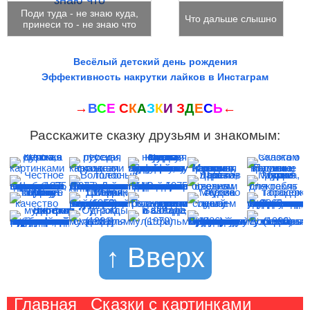
Поди туда - не знаю куда,
Что дальше слышно
принеси то - не знаю что
Весёлый детский день рождения
Эффективность накрутки лайков в Инстаграм
→
В
С
Е
С
К
А
З
К
И
З
Д
Е
С
Ь
←
Расскажите сказку друзьям и знакомым:
↑ Вверх
Главная
Сказки с картинками