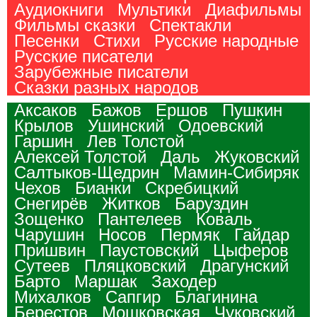
Аудиокниги
Мультики
Диафильмы
Фильмы сказки
Спектакли
Песенки
Стихи
Русские народные
Русские писатели
Зарубежные писатели
Сказки разных народов
Аксаков
Бажов
Ершов
Пушкин
Крылов
Ушинский
Одоевский
Гаршин
Лев Толстой
Алексей Толстой
Даль
Жуковский
Салтыков-Щедрин
Мамин-Сибиряк
Чехов
Бианки
Скребицкий
Снегирёв
Житков
Баруздин
Зощенко
Пантелеев
Коваль
Чарушин
Носов
Пермяк
Гайдар
Пришвин
Паустовский
Цыферов
Сутеев
Пляцковский
Драгунский
Барто
Маршак
Заходер
Михалков
Сапгир
Благинина
Берестов
Мошковская
Чуковский