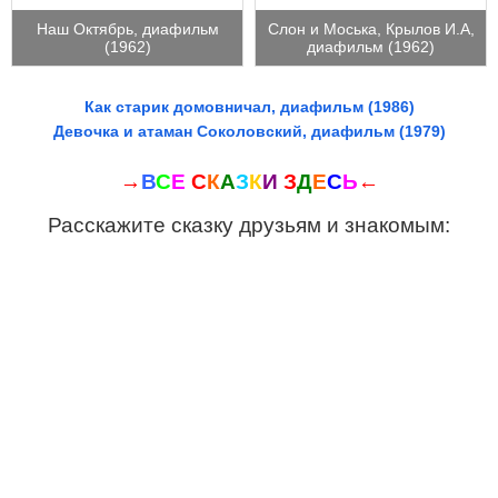
Наш Октябрь, диафильм
Слон и Моська, Крылов И.А,
(1962)
диафильм (1962)
Как старик домовничал, диафильм (1986)
Девочка и атаман Соколовский, диафильм (1979)
→
В
С
Е
С
К
А
З
К
И
З
Д
Е
С
Ь
←
Расскажите сказку друзьям и знакомым: