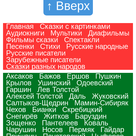
↑ Вверх
Главная
Сказки с картинками
Аудиокниги
Мультики
Диафильмы
Фильмы сказки
Спектакли
Песенки
Стихи
Русские народные
Русские писатели
Зарубежные писатели
Сказки разных народов
Аксаков
Бажов
Ершов
Пушкин
Крылов
Ушинский
Одоевский
Гаршин
Лев Толстой
Алексей Толстой
Даль
Жуковский
Салтыков-Щедрин
Мамин-Сибиряк
Чехов
Бианки
Скребицкий
Снегирёв
Житков
Баруздин
Зощенко
Пантелеев
Коваль
Чарушин
Носов
Пермяк
Гайдар