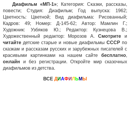
Диафильм «МП-1»
; Категория: Сказки, рассказы,
повести; Студия: Диафильм; Год выпуска: 1962;
Цветность: Цветной; Вид диафильма: Рисованный;
Кадров: 49; Номер: Д-145-62; Автор: Мамлин Г.;
Художник: Узбяков Ю.; Редактор: Кузнецова В.;
Художественный редактор: Морозов А.
Смотрите
и
читайте
детские старые и новые диафильмы
СССР
по
сказкам и рассказам русских и зарубежных писателей с
красивыми картинками на нашем сайте
бесплатно
,
онлайн
и без регистрации. Откройте мир сказочных
диафильмов из детства.
ВСЕ
Д
И
А
Ф
И
Л
Ь
М
Ы