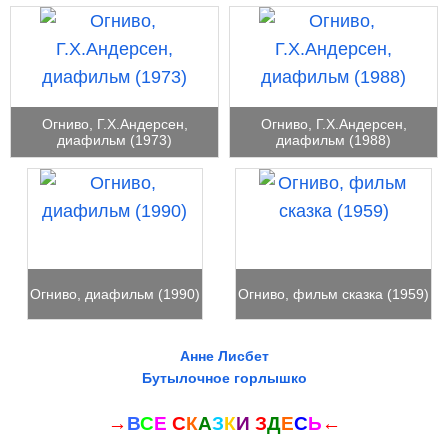
Огниво, Г.Х.Андерсен,
Огниво, Г.Х.Андерсен,
диафильм (1973)
диафильм (1988)
Огниво, диафильм (1990)
Огниво, фильм сказка (1959)
Анне Лисбет
Бутылочное горлышко
→
В
С
Е
С
К
А
З
К
И
З
Д
Е
С
Ь
←