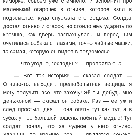
каморке; совсем уже стемнело, и вспомнил про
маленький огарочек в огниве, которое взял в
подземелье, куда спускала его ведьма. Солдат
достал огниво и огарок, но стоило ему ударить по
кремню, как дверь распахнулась, и перед ним
очутилась собака с глазами, точно чайные чашки,
та самая, которую он видел в подземелье.
— Что угодно, господин? — пролаяла она.
— Вот так история! — сказал солдат. —
Огниво-то, выходит, прелюбопытная вещица: я
могу получить все, что захочу! Эй ты, добудь мне
деньжонок! — сказал он собаке. Раз — ее уж и
след простыл, два — она опять тут как тут, а в
зубах у нее большой кошель, набитый медью! Тут
солдат понял, что за чудное у него огниво.
Ударишь по кремню раз — является собака,