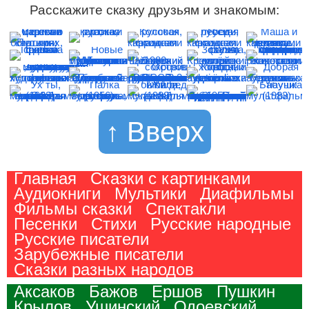
Расскажите сказку друзьям и знакомым:
↑ Вверх
Главная
Сказки с картинками
Аудиокниги
Мультики
Диафильмы
Фильмы сказки
Спектакли
Песенки
Стихи
Русские народные
Русские писатели
Зарубежные писатели
Сказки разных народов
Аксаков
Бажов
Ершов
Пушкин
Крылов
Ушинский
Одоевский