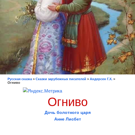
Русская сказка
>
Сказки зарубежных писателей
>
Андерсен Г.Х.
>
Огниво
Огниво
Дочь болотного царя
Анне Лисбет