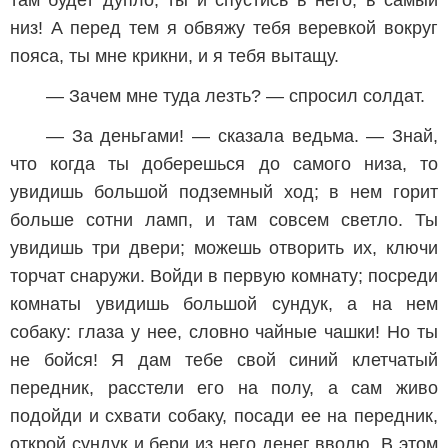
там будет дупло, ты и спустись в него, в самый
низ! А перед тем я обвяжу тебя веревкой вокруг
пояса, ты мне крикни, и я тебя вытащу.
— Зачем мне туда лезть? — спросил солдат.
— За деньгами! — сказала ведьма. — Знай,
что когда ты доберешься до самого низа, то
увидишь большой подземный ход; в нем горит
больше сотни ламп, и там совсем светло. Ты
увидишь три двери; можешь отворить их, ключи
торчат снаружи. Войди в первую комнату; посреди
комнаты увидишь большой сундук, а на нем
собаку: глаза у нее, словно чайные чашки! Но ты
не бойся! Я дам тебе свой синий клетчатый
передник, расстели его на полу, а сам живо
подойди и схвати собаку, посади ее на передник,
открой сундук и бери из него денег вволю. В этом