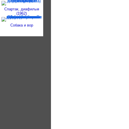
Спартак, диафильм
(1962)
Собака и вор