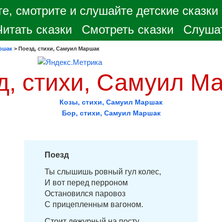
е, смотрите и слушайте детские сказки
Читать сказки
Смотреть сказки
Слушат
ршак
>
Поезд, стихи, Самуил Маршак
д, стихи, Самуил М
Козы, стихи, Самуил Маршак
Бор, стихи, Самуил Маршак
Поезд
Ты слышишь ровный гул колес,
И вот перед перроном
Остановился паровоз
С прицепленным вагоном.
Стоит дежурный на посту