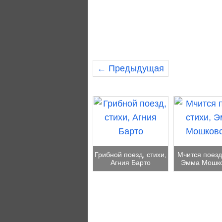
← Предыдущая
Грибной поезд, стихи,
Мчится поезд,
Агния Барто
Эмма Мошко