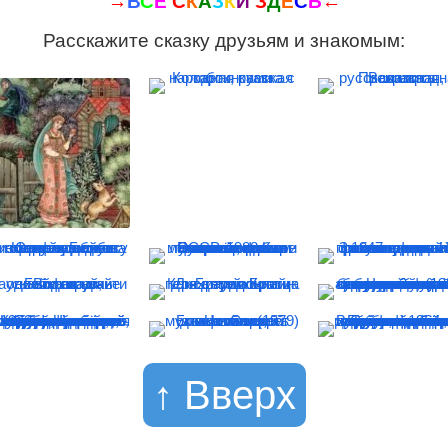
→
В
С
Е
С
К
А
З
К
И
З
Д
Е
С
Ь
←
Расскажите сказку друзьям и знакомым:
↑ Вверх