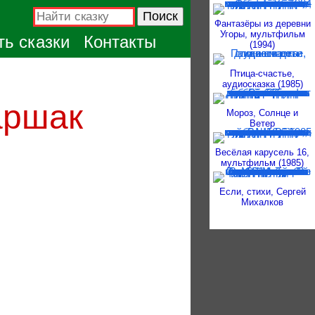
Фантазёры из деревни
Угоры, мультфильм
ь сказки
Контакты
(1994)
Птица-счастье,
аудиосказка (1985)
аршак
Мороз, Солнце и
Ветер
Весёлая карусель 16,
мультфильм (1985)
Если, стихи, Сергей
Михалков