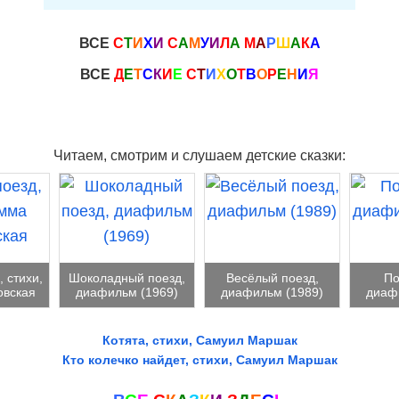
ВСЕ
С
Т
И
Х
И
С
А
М
У
И
Л
А
М
А
Р
Ш
А
К
А
ВСЕ
Д
Е
Т
С
К
И
Е
С
Т
И
Х
О
Т
В
О
Р
Е
Н
И
Я
Читаем, смотрим и слушаем детские сказки:
 стихи,
Шоколадный поезд,
Весёлый поезд,
По
вская
диафильм (1969)
диафильм (1989)
диаф
Котята, стихи, Самуил Маршак
Кто колечко найдет, стихи, Самуил Маршак