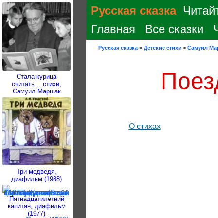
Русская сказка
Читайт
Главная
Все сказки
Русская сказка
>
Детские стихи
>
Самуил Ма
Поез
Стала курица
считать… стихи,
Самуил Маршак
О стихах
Три медведя,
диафильм (1988)
Пятнадцатилетний
капитан, диафильм
(1977)