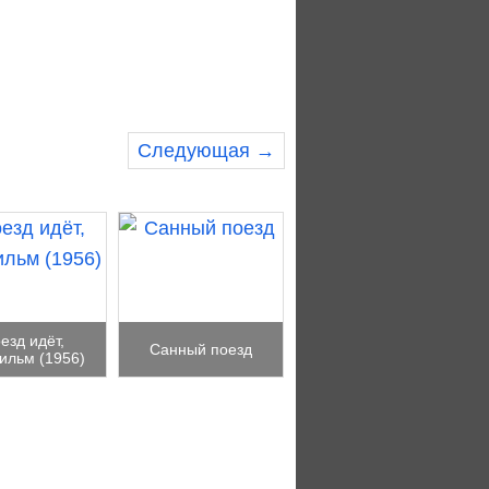
Следующая →
езд идёт,
Санный поезд
ильм (1956)