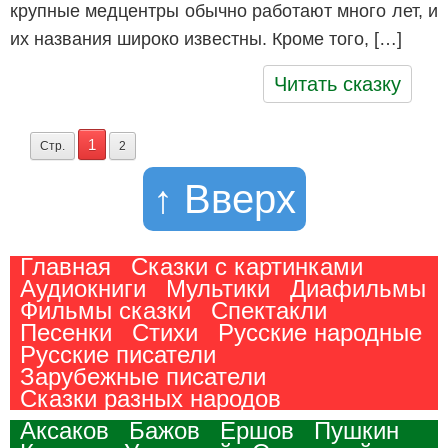
крупные медцентры обычно работают много лет, и
их названия широко известны. Кроме того, […]
Читать сказку
1
Стр.
2
↑ Вверх
Главная
Сказки с картинками
Аудиокниги
Мультики
Диафильмы
Фильмы сказки
Спектакли
Песенки
Стихи
Русские народные
Русские писатели
Зарубежные писатели
Сказки разных народов
Аксаков
Бажов
Ершов
Пушкин