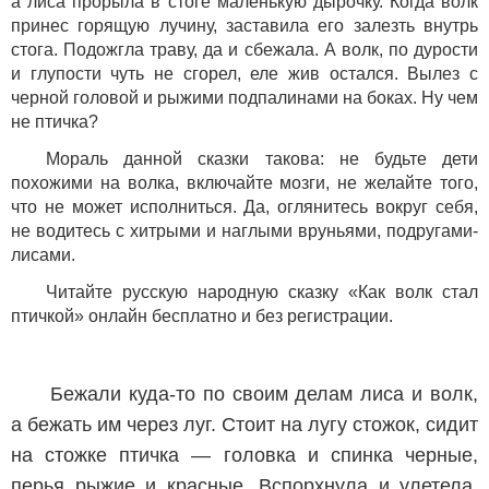
а лиса прорыла в стоге маленькую дырочку. Когда волк
принес горящую лучину, заставила его залезть внутрь
стога. Подожгла траву, да и сбежала. А волк, по дурости
и глупости чуть не сгорел, еле жив остался. Вылез с
черной головой и рыжими подпалинами на боках. Ну чем
не птичка?
Мораль данной сказки такова: не будьте дети
похожими на волка, включайте мозги, не желайте того,
что не может исполниться. Да, оглянитесь вокруг себя,
не водитесь с хитрыми и наглыми вруньями, подругами-
лисами.
Читайте русскую народную сказку «Как волк стал
птичкой» онлайн бесплатно и без регистрации.
Бежали куда-то по своим делам лиса и волк,
а бежать им через луг. Стоит на лугу стожок, сидит
на стожке птичка — головка и спинка черные,
перья рыжие и красные. Вспорхнула и улетела.