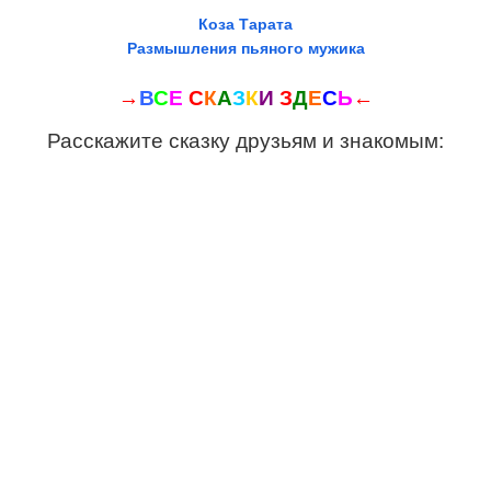
Коза Тарата
Размышления пьяного мужика
→
В
С
Е
С
К
А
З
К
И
З
Д
Е
С
Ь
←
Расскажите сказку друзьям и знакомым: