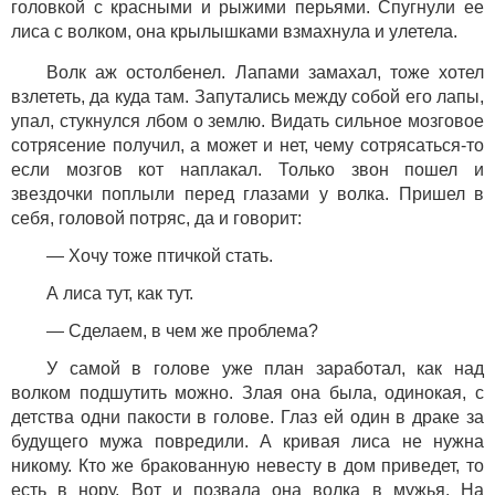
головкой с красными и рыжими перьями. Спугнули ее
лиса с волком, она крылышками взмахнула и улетела.
Волк аж остолбенел. Лапами замахал, тоже хотел
взлететь, да куда там. Запутались между собой его лапы,
упал, стукнулся лбом о землю. Видать сильное мозговое
сотрясение получил, а может и нет, чему сотрясаться-то
если мозгов кот наплакал. Только звон пошел и
звездочки поплыли перед глазами у волка. Пришел в
себя, головой потряс, да и говорит:
— Хочу тоже птичкой стать.
А лиса тут, как тут.
— Сделаем, в чем же проблема?
У самой в голове уже план заработал, как над
волком подшутить можно. Злая она была, одинокая, с
детства одни пакости в голове. Глаз ей один в драке за
будущего мужа повредили. А кривая лиса не нужна
никому. Кто же бракованную невесту в дом приведет, то
есть в нору. Вот и позвала она волка в мужья. На