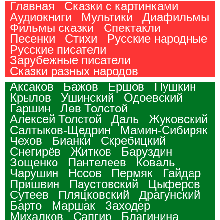
Главная
Сказки с картинками
Аудиокниги
Мультики
Диафильмы
Фильмы сказки
Спектакли
Песенки
Стихи
Русские народные
Русские писатели
Зарубежные писатели
Сказки разных народов
Аксаков
Бажов
Ершов
Пушкин
Крылов
Ушинский
Одоевский
Гаршин
Лев Толстой
Алексей Толстой
Даль
Жуковский
Салтыков-Щедрин
Мамин-Сибиряк
Чехов
Бианки
Скребицкий
Снегирёв
Житков
Баруздин
Зощенко
Пантелеев
Коваль
Чарушин
Носов
Пермяк
Гайдар
Пришвин
Паустовский
Цыферов
Сутеев
Пляцковский
Драгунский
Барто
Маршак
Заходер
Михалков
Сапгир
Благинина