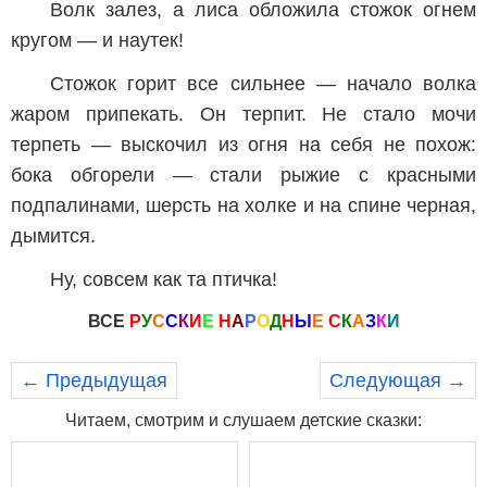
Волк залез, а лиса обложила стожок огнем
кругом — и наутек!
Стожок горит все сильнее — начало волка
жаром припекать. Он терпит. Не стало мочи
терпеть — выскочил из огня на себя не похож:
бока обгорели — стали рыжие с красными
подпалинами, шерсть на холке и на спине черная,
дымится.
Ну, совсем как та птичка!
ВСЕ
Р
У
С
С
К
И
Е
Н
А
Р
О
Д
Н
Ы
Е
С
К
А
З
К
И
← Предыдущая
Следующая →
Читаем, смотрим и слушаем детские сказки: