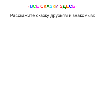
→
В
С
Е
С
К
А
З
К
И
З
Д
Е
С
Ь
←
Расскажите сказку друзьям и знакомым: