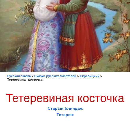
Русская сказка
>
Сказки русских писателей
>
Скребицкий
>
Тетеревиная косточка
Тетеревиная косточка
Старый блиндаж
Тетерюк