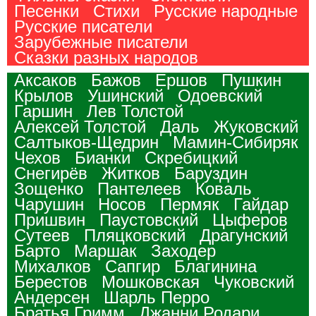
Песенки
Стихи
Русские народные
Русские писатели
Зарубежные писатели
Сказки разных народов
Аксаков
Бажов
Ершов
Пушкин
Крылов
Ушинский
Одоевский
Гаршин
Лев Толстой
Алексей Толстой
Даль
Жуковский
Салтыков-Щедрин
Мамин-Сибиряк
Чехов
Бианки
Скребицкий
Снегирёв
Житков
Баруздин
Зощенко
Пантелеев
Коваль
Чарушин
Носов
Пермяк
Гайдар
Пришвин
Паустовский
Цыферов
Сутеев
Пляцковский
Драгунский
Барто
Маршак
Заходер
Михалков
Сапгир
Благинина
Берестов
Мошковская
Чуковский
Андерсен
Шарль Перро
Братья Гримм
Джанни Родари