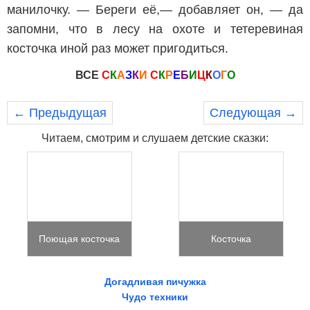
манилочку. — Береги её,— добавляет он, — да
запомни, что в лесу на охоте и тетеревиная
косточка иной раз может пригодиться.
ВСЕ
С
К
А
З
К
И
С
К
Р
Е
Б
И
Ц
К
О
Г
О
← Предыдущая
Следующая →
Читаем, смотрим и слушаем детские сказки:
Поющая косточка
Косточка
Догадливая пичужка
Чудо техники