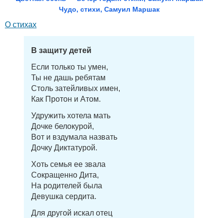
Чудо, стихи, Самуил Маршак
О стихах
В защиту детей
Если только ты умен,
Ты не дашь ребятам
Столь затейливых имен,
Как Протон и Атом.
Удружить хотела мать
Дочке белокурой,
Вот и вздумала назвать
Дочку Диктатурой.
Хоть семья ее звала
Сокращенно Дита,
На родителей была
Девушка сердита.
Для другой искал отец