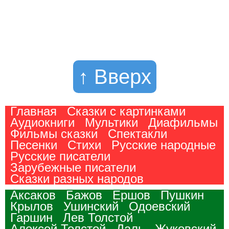
↑ Вверх
Главная
Сказки с картинками
Аудиокниги
Мультики
Диафильмы
Фильмы сказки
Спектакли
Песенки
Стихи
Русские народные
Русские писатели
Зарубежные писатели
Сказки разных народов
Аксаков
Бажов
Ершов
Пушкин
Крылов
Ушинский
Одоевский
Гаршин
Лев Толстой
Алексей Толстой
Даль
Жуковский