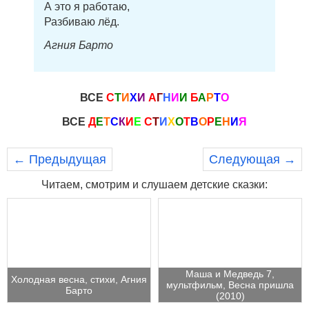
А это я работаю,
Разбиваю лёд.
Агния Барто
ВСЕ
С
Т
И
Х
И
А
Г
Н
И
И
Б
А
Р
Т
О
ВСЕ
Д
Е
Т
С
К
И
Е
С
Т
И
Х
О
Т
В
О
Р
Е
Н
И
Я
← Предыдущая
Следующая →
Читаем, смотрим и слушаем детские сказки:
Маша и Медведь 7,
Холодная весна, стихи, Агния
мультфильм, Весна пришла
Барто
(2010)