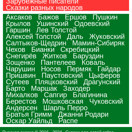
Зарубежные писатели
Сказки разных народов
Аксаков
Бажов
Ершов
Пушкин
Крылов
Ушинский
Одоевский
Гаршин
Лев Толстой
Алексей Толстой
Даль
Жуковский
Салтыков-Щедрин
Мамин-Сибиряк
Чехов
Бианки
Скребицкий
Снегирёв
Житков
Баруздин
Зощенко
Пантелеев
Коваль
Чарушин
Носов
Пермяк
Гайдар
Пришвин
Паустовский
Цыферов
Сутеев
Пляцковский
Драгунский
Барто
Маршак
Заходер
Михалков
Сапгир
Благинина
Берестов
Мошковская
Чуковский
Андерсен
Шарль Перро
Братья Гримм
Джанни Родари
Оскар Уайльд
Распе