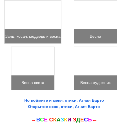
Заяц, косач, медведь и весна
Весна
Весна света
Весна-художник
Но поймите и меня, стихи, Агния Барто
Открытое окно, стихи, Агния Барто
→
В
С
Е
С
К
А
З
К
И
З
Д
Е
С
Ь
←