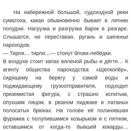
На набережной большой, судоходной реки
суматоха, какая обыкновенно бывает в летние
полудни. Нагрузка и разгрузка барок в разгаре.
Слышатся, не переставая, ругань и шипенье
пароходов.
— Тирли… тирли…— стонут блоки-лебёдки.
В воздухе стоит запах вяленой рыбы и дёгтя… К
агенту общества пароходства «Щелкопёр»,
сидящему на берегу у самой воды и
поджидающему грузоотправителя, подходит
приземистая фигура, с страшно испитым,
опухшим лицом, в рваном пиджаке и латаных
полосатых брюках. На голове её полинявшая
фуражка с полупившимся козырьком и с пятном,
оставшимся от когда-то бывшей кокарды…