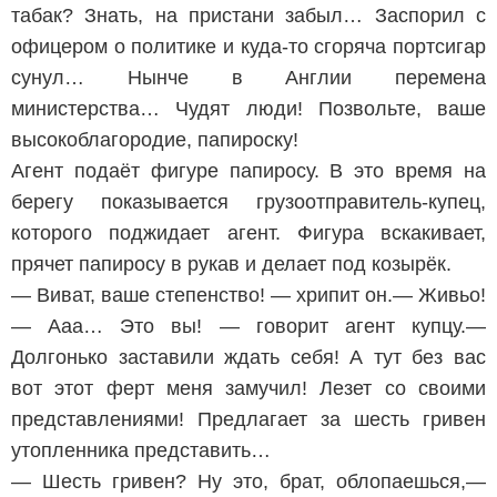
табак? Знать, на пристани забыл… Заспорил с
офицером о политике и куда-то сгоряча портсигар
сунул… Нынче в Англии перемена
министерства… Чудят люди! Позвольте, ваше
высокоблагородие, папироску!
Агент подаёт фигуре папиросу. В это время на
берегу показывается грузоотправитель-купец,
которого поджидает агент. Фигура вскакивает,
прячет папиросу в рукав и делает под козырёк.
— Виват, ваше степенство! — хрипит он.— Живьо!
— Ааа… Это вы! — говорит агент купцу.—
Долгонько заставили ждать себя! А тут без вас
вот этот ферт меня замучил! Лезет со своими
представлениями! Предлагает за шесть гривен
утопленника представить…
— Шесть гривен? Ну это, брат, облопаешься,—