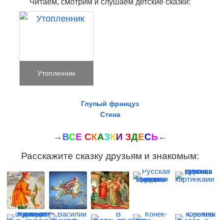
Читаем, смотрим и слушаем детские сказки:
Утопленник
Глупый француз
Стена
→
В
С
Е
С
К
А
З
К
И
З
Д
Е
С
Ь
←
Расскажите сказку друзьям и знакомым: