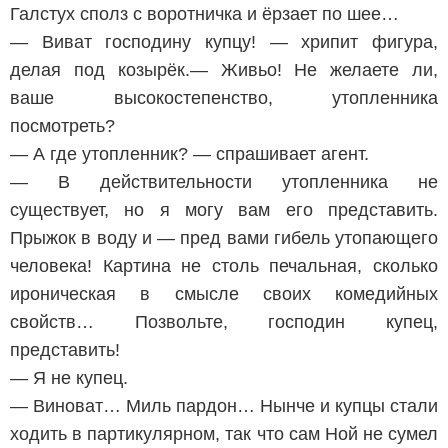
Галстух сполз с воротничка и ёрзает по шее…
— Виват господину купцу! — хрипит фигура,
делая под козырёк.— Живьо! Не желаете ли,
ваше высокостепенство, утопленника
посмотреть?
— А где утопленник? — спрашивает агент.
— В действительности утопленника не
существует, но я могу вам его представить.
Прыжок в воду и — пред вами гибель утопающего
человека! Картина не столь печальная, сколько
ироническая в смысле своих комедийных
свойств… Позвольте, господин купец,
представить!
— Я не купец.
— Виноват… Миль пардон… Нынче и купцы стали
ходить в партикулярном, так что сам Ной не сумел