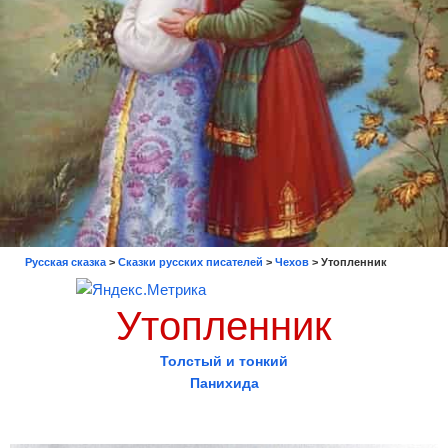
Русская сказка
>
Сказки русских писателей
>
Чехов
>
Утопленник
Утопленник
Толстый и тонкий
Панихида