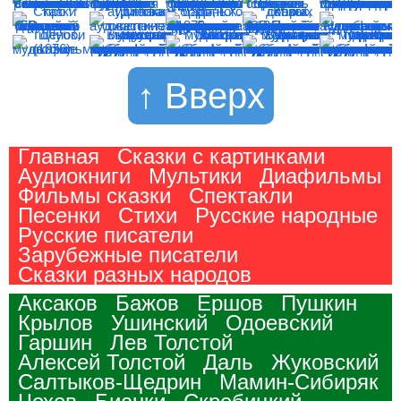
↑ Вверх
Главная
Сказки с картинками
Аудиокниги
Мультики
Диафильмы
Фильмы сказки
Спектакли
Песенки
Стихи
Русские народные
Русские писатели
Зарубежные писатели
Сказки разных народов
Аксаков
Бажов
Ершов
Пушкин
Крылов
Ушинский
Одоевский
Гаршин
Лев Толстой
Алексей Толстой
Даль
Жуковский
Салтыков-Щедрин
Мамин-Сибиряк