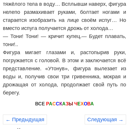
тяжёлого тела в воду… Всплывши наверх, фигура
нелепо размахивает руками, болтает ногами и
старается изобразить на лице своём испуг… Но
вместо испуга получается дрожь от холода…
— Тони! Тони! — кричит купец.— Будет плавать,
тони!..
Фигура мигает глазами и, растопырив руки,
погружается с головой. В этом и заключается всё
представление. «Утонув», фигура вылезает из
воды и, получив свои три гривенника, мокрая и
дрожащая от холода, продолжает свой путь по
берегу.
ВСЕ
Р
А
С
С
К
А
З
Ы
Ч
Е
Х
О
В
А
← Предыдущая
Следующая →